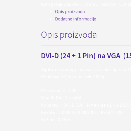
Kategorije:
Adapteri
,
Kablovi i adapteri
Ozna
VGA
Opis proizvoda
količina
Dodatne informacije
Opis proizvoda
DVI-D (24 + 1 Pin) na VGA (1
Digitalno analogni konverter video signala
Podržava HD rezoluciju do 1080p.
Porozvodjač: CCN
Model: DVI-D to VGA
Konektori: DVI-D (24 + 1) muški na D-SUB(VGA
Kvalitet: ISO 9001/14001 ISO 19752/19798
Dužina: 0,15m