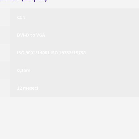
CCN
DVI-D to VGA
ISO 9001/14001 ISO 19752/19798
0,15m
12 meseci