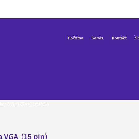
Početna
Servis
Kontakt
S
ter DVI-D (24+1) na VGA
na VGA (15 pin)