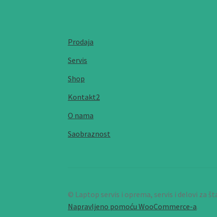
Prodaja
Servis
Shop
Kontakt2
O nama
Saobraznost
© Laptop servis i oprema, servis i delovi za 
Napravljeno pomoću WooCommerce-a
.