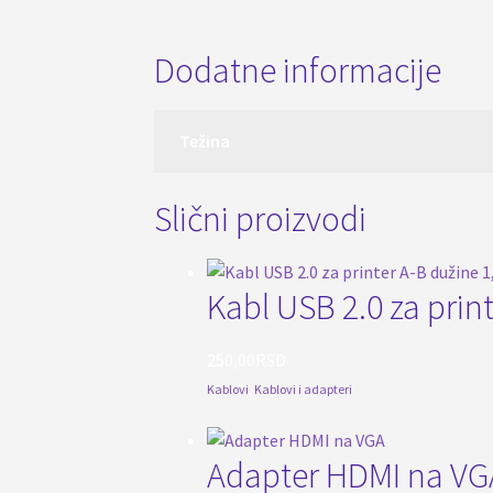
Dodatne informacije
Težina
Slični proizvodi
Kabl USB 2.0 za prin
250,00
RSD
Kablovi
,
Kablovi i adapteri
Adapter HDMI na VG