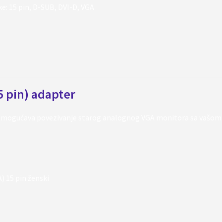
ke:
15 pin
,
D-SUB
,
DVI-D
,
VGA
5 pin) adapter
. Omogućava povezivanje starog analognog VGA monitora sa vašo
) 15 pin ženski