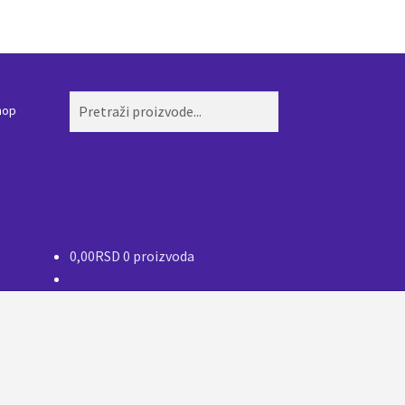
Pretraži:
Pretraži
hop
0,00
RSD
0 proizvoda