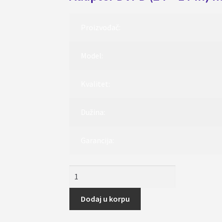
Proizvođač:
Model:
Kvalitet:
Dužina:
Garancija:
Adapter
DVI-
D
Dodaj u korpu
(24+1)
na