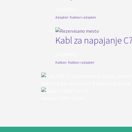
630,00
RSD
Adapteri
,
Kablovi i adapteri
Kabl za napajanje C
200,00
RSD
Kablovi
,
Kablovi i adapteri
Kabl USB 2.0 za printer A-B dužine 1,8 metra
Adapter HDMI na VGA