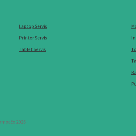
Laptop Servis
Ma
Printer Servis
In
Tablet Servis
To
Ta
Ba
Pu
štampače 2026