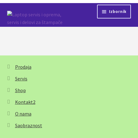
Preskoči
Skoči
Izbornik
na
na
navigaciju
sadržaj
Početna
Servis
Kontakt
Prodaja
Shop
Servis
Shop
Kontakt2
O nama
Saobraznost