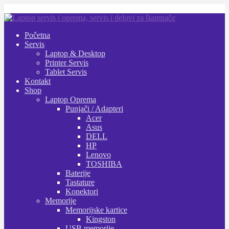
Preskoči
Skoči
na
na
Početna
navigaciju
sadržaj
Servis
Laptop & Desktop
Printer Servis
Tablet Servis
Kontakt
Shop
Laptop Oprema
Punjači / Adapteri
Acer
Asus
DELL
HP
Lenovo
TOSHIBA
Baterije
Tastature
Konektori
Memorije
Memorijske kartice
Kingston
USB memorije