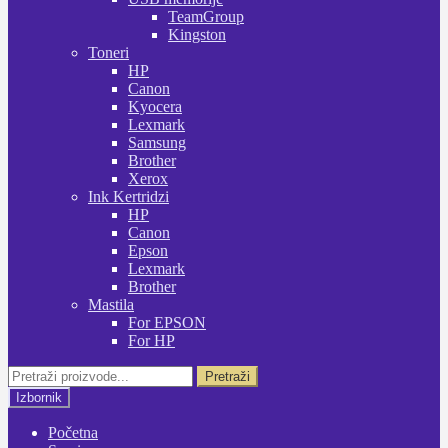
TeamGroup
Kingston
Toneri
HP
Canon
Kyocera
Lexmark
Samsung
Brother
Xerox
Ink Kertridzi
HP
Canon
Epson
Lexmark
Brother
Mastila
For EPSON
For HP
Pretraži:
Pretraži
Izbornik
Početna