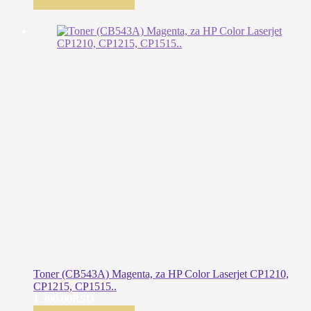
Toner (CB543A) Magenta, za HP Color Laserjet CP1210,
CP1215, CP1515..
1.390,00
RSD