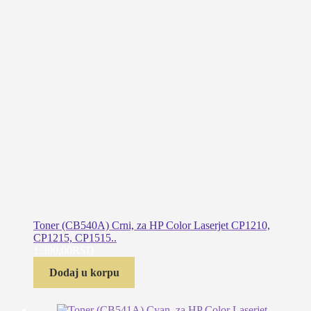
Toner (CB540A) Crni, za HP Color Laserjet CP1210,
CP1215, CP1515..
1.390,00
RSD
Dodaj u korpu