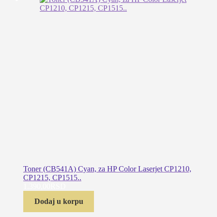
Toner (CB541A) Cyan, za HP Color Laserjet CP1210,
CP1215, CP1515..
1.390,00
RSD
Dodaj u korpu