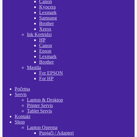
Canon
Kyocera
Lexmark
Samsung
Brother
Xerox
Ink Kertridzi
HP
Canon
Epson
Lexmark
Brother
Mastila
For EPSON
For HP
Početna
Servis
Laptop & Desktop
Printer Servis
Tablet Servis
Kontakt
Shop
Laptop Oprema
Punjači / Adapteri