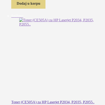
Dodaj u korpu
Proizvod
Sniženo
na
popustu
Toner (CE505A) za HP Laserjet P2034, P2035, P2055..