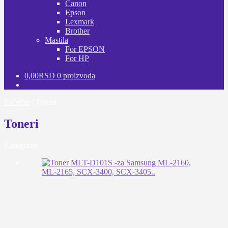
Canon
Epson
Lexmark
Brother
Mastila
For EPSON
For HP
0,00
RSD
0 proizvoda
Početna
/
Toneri
Toneri
Kategorije