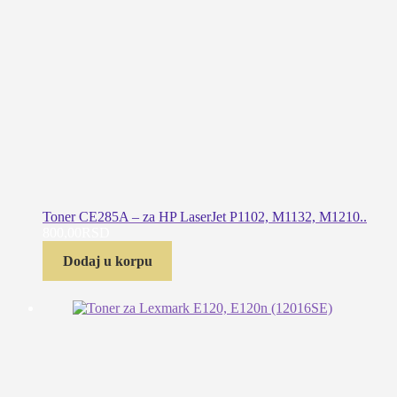
Toner CE285A – za HP LaserJet P1102, M1132, M1210..
800,00
RSD
Dodaj u korpu