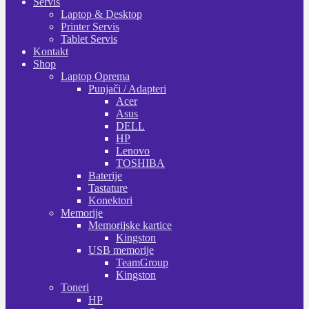
Servis
Laptop & Desktop
Printer Servis
Tablet Servis
Kontakt
Shop
Laptop Oprema
Punjači / Adapteri
Acer
Asus
DELL
HP
Lenovo
TOSHIBA
Baterije
Tastature
Konektori
Memorije
Memorijske kartice
Kingston
USB memorije
TeamGroup
Kingston
Toneri
HP