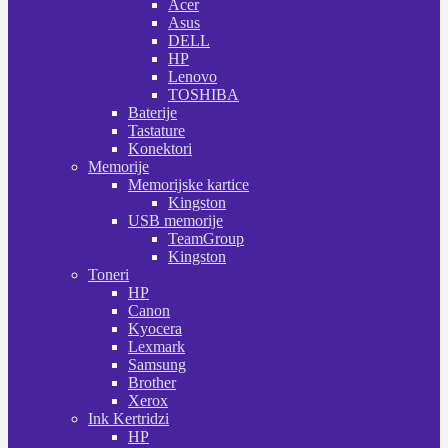
Acer
Asus
DELL
HP
Lenovo
TOSHIBA
Baterije
Tastature
Konektori
Memorije
Memorijske kartice
Kingston
USB memorije
TeamGroup
Kingston
Toneri
HP
Canon
Kyocera
Lexmark
Samsung
Brother
Xerox
Ink Kertridzi
HP