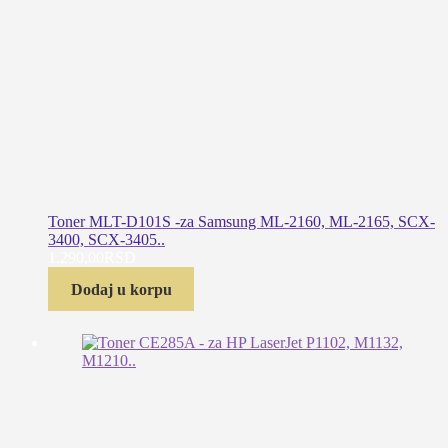
Toner MLT-D101S -za Samsung ML-2160, ML-2165, SCX-
3400, SCX-3405..
1.290,00
RSD
Dodaj u korpu