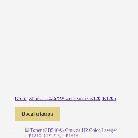
Drum jedinica 12026XW za Lexmark E120, E120n
1.800,00
RSD
Dodaj u korpu