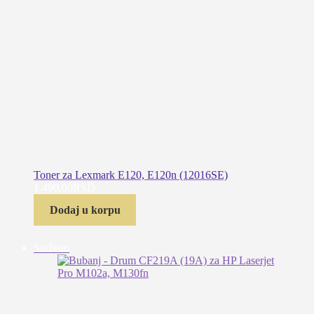
Toner za Lexmark E120, E120n (12016SE)
1.490,00
RSD
Dodaj u korpu
Proizvod
Sniženo
na
popustu