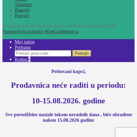
Tastature
Baterije
Punjači
© Laptop servis i oprema, servis i delovi za štampače 2026
Napravljeno pomoću WooCommerce-a
.
Moj nalog
Pretraga
Pretraži:
Pretraži
Korpa
0
Poštovani kupci,
Prodavnica neće raditi u periodu:
10-15.08.2026. godine
Sve porudžbine nastale tokom neradnih dana , biće obrađene
nakon 15.08.2026 godine