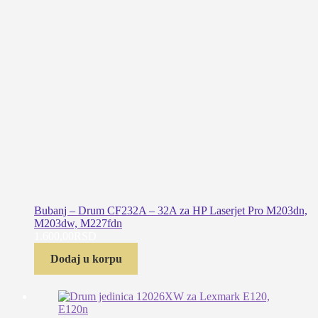
Bubanj – Drum CF232A – 32A za HP Laserjet Pro M203dn,
M203dw, M227fdn
1.600,00
RSD
Dodaj u korpu