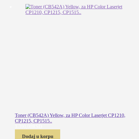
Toner (CB542A) Yellow, za HP Color Laserjet CP1210,
CP1215, CP1515..
1.390,00
RSD
Dodaj u korpu