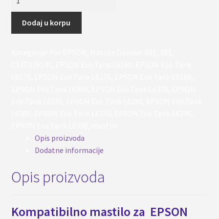
101
/
Dodaj u korpu
001
Bk
Kategorije:
For EPSON
,
Mastila
Oznake:
001
,
101
,
za
C13T03V140
,
EPSON Eco Tank L6160
,
EPSON Eco Tank
EPSON
L6170
,
EPSON Eco Tank L6176
,
EPSON Eco Tank L6190
,
L6260,
EPSON Eco Tank L6260
,
EPSON Eco Tank L6270
,
EPSON
L6270,
Eco Tank L6276
,
EPSON Eco Tank L6290
,
EPSON Eco Tank
L6276,
L6360
,
EPSON Eco Tank L6370
,
EPSON Eco Tank L6376
,
L6290
EPSON Eco Tank L6390
,
mastilo
količina
Opis proizvoda
Dodatne informacije
Opis proizvoda
Kompatibilno mastilo za EPSON