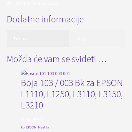
YL – 101/001 Yellow (žuta)
Dodatne informacije
Težina
130 g
Možda će vam se svideti …
Boja 103 / 003 Bk za EPSON
L1110, L1250, L3110, L3150,
L3210
400,00
RSD
For EPSON
,
Mastila