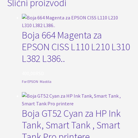
Slični proizvodi
Boja 664 Magenta za
EPSON CISS L110 L210 L310
L382 L386..
400,00
RSD
For EPSON
,
Mastila
Boja GT52 Cyan za HP Ink
Tank, Smart Tank , Smart
Tank Pro printere