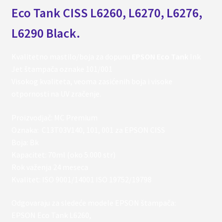
Eco Tank CISS L6260, L6270, L6276,
L6290 Black.
Kvalitetno mastilo/boja za dopunu
EPSON Eco Tank
Ink
Jet štampača oznake 101/001
Visokog kvaliteta, veoma zasićenih boja i visoke
otpornosti na UV zračenje.
Proizvodjač: MC Premium
Oznaka: C13T03V140, 101, 001 za EPSON CISS
Boja: Bk
Kapacitet: 70ml (oko 5.000 str)
Rok važenja 24 meseca
Kvalitet: ISO 9001/14001 ISO 19752/19798
Odgovaraju za sledeće modele EPSON štampača:
EPSON Eco Tank L6260,