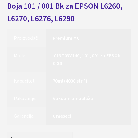
Boja 101 / 001 Bk za EPSON L6260,
L6270, L6276, L6290
Proizvođač:
Premium MC
Model:
C13T03V140, 101, 001 za EPSON
CISS
Kapacitet:
70ml (4000 str *)
Pakovanje:
Vakuum ambalaža
Garancija:
6 meseci
Boja