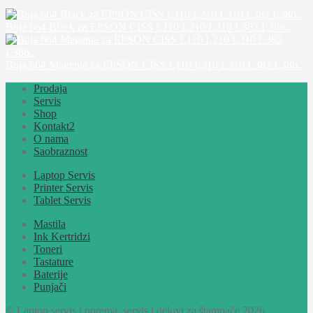
Boja 664 Black za EPSON CISS L110 L210 L310 L382 L386..
Boja 664 Magenta za EPSON CISS L110 L210 L310 L382 L386..
Prodaja
Servis
Shop
Kontakt2
O nama
Saobraznost
Laptop Servis
Printer Servis
Tablet Servis
Mastila
Ink Kertridzi
Toneri
Tastature
Baterije
Punjači
© Laptop servis i oprema, servis i delovi za štampače 2026