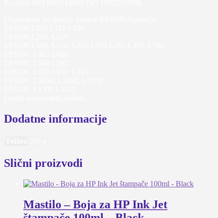
Kvalitet: ISO 9001/14001 ISO 19752/19798
Odgovaraju za sledeće modele EPSON štampača:
EPSON L100 L110 L130
EPSON L200, L210
EPSON L300, L310, L320 L355 L365 L382, L386
EPSON L455 L486
EPSON L550 L565
EPSON L605 L650 L655
EPSON L3050, L3060, L3070
EPSON L1300 L1455
I ostali nenavedeni modeli . . .
Dodatne informacije
Težina
200 g
Slični proizvodi
Mastilo – Boja za HP Ink Jet
štampače 100ml – Black