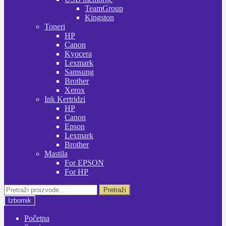
TeamGroup
Kingston
Toneri
HP
Canon
Kyocera
Lexmark
Samsung
Brother
Xerox
Ink Kertridzi
HP
Canon
Epson
Lexmark
Brother
Mastila
For EPSON
For HP
Pretraži:
Pretraži
Izbornik
Početna