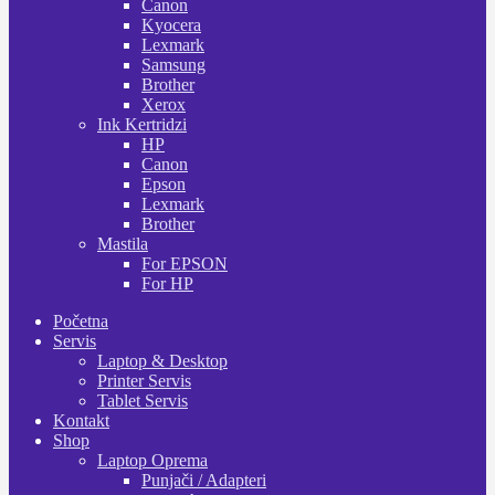
Canon
Kyocera
Lexmark
Samsung
Brother
Xerox
Ink Kertridzi
HP
Canon
Epson
Lexmark
Brother
Mastila
For EPSON
For HP
Početna
Servis
Laptop & Desktop
Printer Servis
Tablet Servis
Kontakt
Shop
Laptop Oprema
Punjači / Adapteri