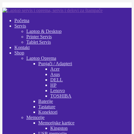
Preskoči
Skoči
na
na
Početna
navigaciju
sadržaj
Servis
Laptop & Desktop
Printer Servis
Tablet Servis
Kontakt
Shop
Laptop Oprema
Punjači / Adapteri
Acer
Asus
DELL
HP
Lenovo
TOSHIBA
Baterije
Tastature
Konektori
Memorije
Memorijske kartice
Kingston
USB memorije