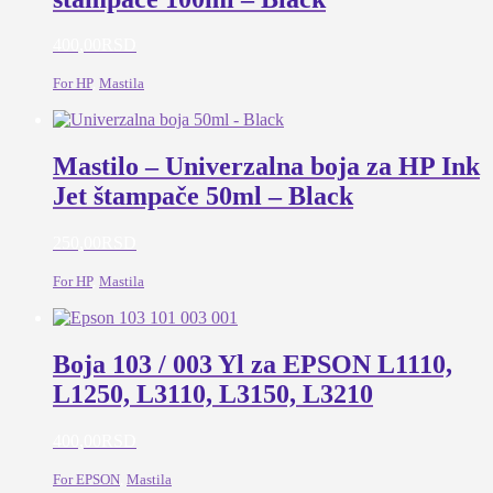
400,00
RSD
For HP
,
Mastila
Mastilo – Univerzalna boja za HP Ink
Jet štampače 50ml – Black
250,00
RSD
For HP
,
Mastila
Boja 103 / 003 Yl za EPSON L1110,
L1250, L3110, L3150, L3210
400,00
RSD
For EPSON
,
Mastila