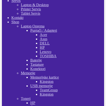
Servis
Laptop & Desktop
Printer Servis
Tablet Servis
Kontakt
Shop
Laptop Oprema
Punjači / Adapteri
Acer
Asus
DELL
HP
Lenovo
TOSHIBA
Baterije
Tastature
Konektori
Memorije
Memorijske kartice
Kingston
USB memorije
TeamGroup
Kingston
Toneri
HP