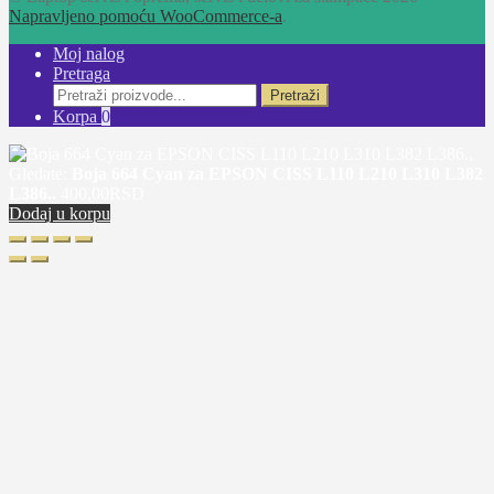
Napravljeno pomoću WooCommerce-a
.
Moj nalog
Pretraga
Pretraži:
Pretraži
Korpa
0
Gledate:
Boja 664 Cyan za EPSON CISS L110 L210 L310 L382
L386..
400,00
RSD
Dodaj u korpu