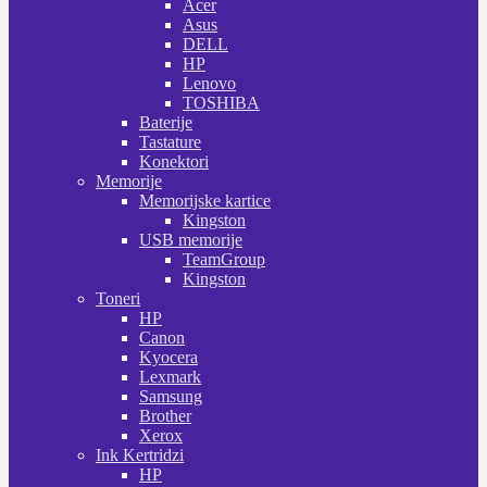
Acer
Asus
DELL
HP
Lenovo
TOSHIBA
Baterije
Tastature
Konektori
Memorije
Memorijske kartice
Kingston
USB memorije
TeamGroup
Kingston
Toneri
HP
Canon
Kyocera
Lexmark
Samsung
Brother
Xerox
Ink Kertridzi
HP