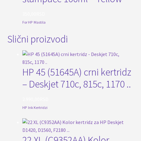
350,00
RSD
For HP
,
Mastila
Slični proizvodi
HP 45 (51645A) crni kertridz
– Deskjet 710c, 815c, 1170 ..
2.990,00
RSD
HP
,
Ink Kertridzi
22 XL (C9352AA) Kolor