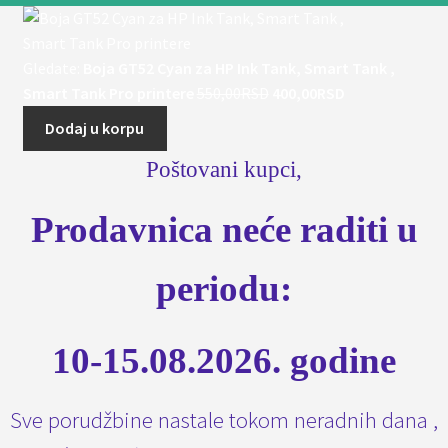
Gledate:
Boja GT52 Cyan za HP Ink Tank, Smart Tank ,
Originalna
Trenutna
Smart Tank Pro printere
550,00
RSD
400,00
RSD
cena
cena
Dodaj u korpu
je
je:
Poštovani kupci,
bila:
400,00RSD.
550,00RSD.
Prodavnica neće raditi u
periodu:
10-15.08.2026. godine
Sve porudžbine nastale tokom neradnih dana ,