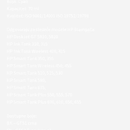
Boja: Cyan
Kapacitet: 70 ml
Kvalitet: ISO 9001/14001 ISO 19752/19798
Odgovaraju za sledeće modele HP štampača:
HP DeskJet GT 5810, 5820
HP Ink Tank 310, 315
HP Ink Tank Wireless 410, 415
HP Smart Tank 350, 355
HP Smart Tank Wireless 450, 455
HP Smart Tank 510, 515, 530
HP Smart Tank 580,
HP Smart Tank 615,
HP Smart Tank Plus 550, 555, 570
HP Smart Tank Plus 600, 610, 650, 655
Dostupne boje:
BK – GT51 crna