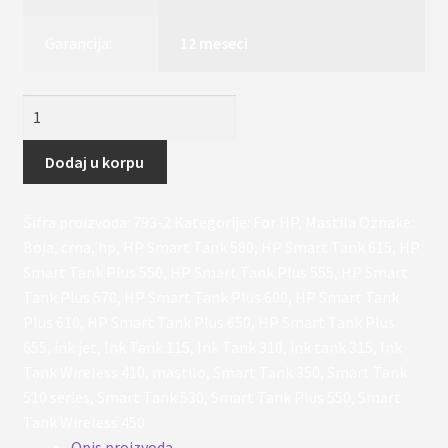
Garancija:
12 meseci
Boja
GT52
Cyan
Dodaj u korpu
za
HP
Šifra proizvoda:
793-2
Kategorije:
For HP
,
Mastila
Oznake:
Ink
Boja
,
crna
,
hp
,
HP Smart Tank 580
,
HP Smart Tank 615
,
HP
Tank,
Smart Tank Plus 550
,
HP Smart Tank Plus 555
,
HP Smart
Smart
Tank Plus 570
,
HP Smart Tank Plus 600
,
HP Smart Tank
Tank
Plus 610
,
HP Smart Tank Plus 650
,
HP Smart Tank Plus
,
655
,
ink jet
,
Ink Tank 115
,
Ink Tank 310
,
ink tank 315
,
Ink
Smart
Tank Wireless 410
,
mastilo
,
Smart Tank 350
,
Smart Tank
Tank
510 series
,
Smart Tank 530
,
Smart Tank Plus 550
,
Smart
Pro
Tank Wireless 450
printere
Opis proizvoda