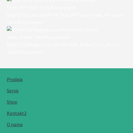
Boja GT51 Crna za HP Ink Tank, HP Smart Tank, HP Smart
Tank Pro printere
Boja GT52 Magenta za HP Ink Tank, Smart Tank , Smart
Tank Pro printere
Prodaja
Servis
Shop
Kontakt2
O nama