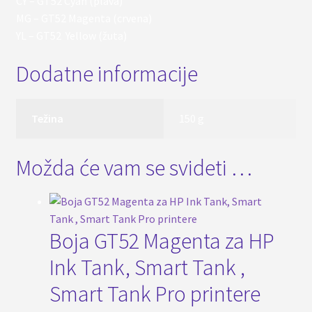
CY – GT52 Cyan (plava)
MG – GT52 Magenta (crvena)
YL – GT52 Yellow (žuta)
Dodatne informacije
Težina
150 g
Možda će vam se svideti …
Boja GT52 Magenta za HP
Ink Tank, Smart Tank ,
Smart Tank Pro printere