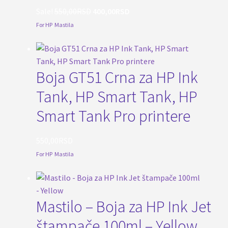
Originalna
Trenutna
Sale!
550,00
RSD
400,00
RSD
cena
cena
For HP
,
Mastila
je
je:
bila:
400,00RSD.
550,00RSD.
Boja GT51 Crna za HP Ink
Tank, HP Smart Tank, HP
Smart Tank Pro printere
550,00
RSD
For HP
,
Mastila
Mastilo – Boja za HP Ink Jet
štampače 100ml – Yellow