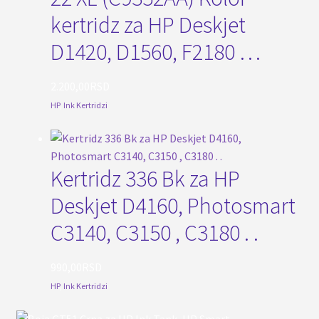
kertridz za HP Deskjet
D1420, D1560, F2180 …
2.200,00
RSD
HP
,
Ink Kertridzi
Kertridz 336 Bk za HP
Deskjet D4160, Photosmart
C3140, C3150 , C3180 . .
990,00
RSD
HP
,
Ink Kertridzi