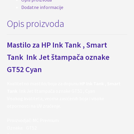
količina
Dodatne informacije
Opis proizvoda
Mastilo za HP Ink Tank , Smart
Tank Ink Jet štampača oznake
GT52 Cyan
Kvalitetno mastilo/boja za dopunu
HP Ink Tank , Smart
Tank
Ink Jet štampača oznake GT51 , Cyan
Visokog kvaliteta, veoma zasićenih boja i visoke
otpornosti na UV zračenje.
Proizvodjač: MC Premium
Oznaka: GT52