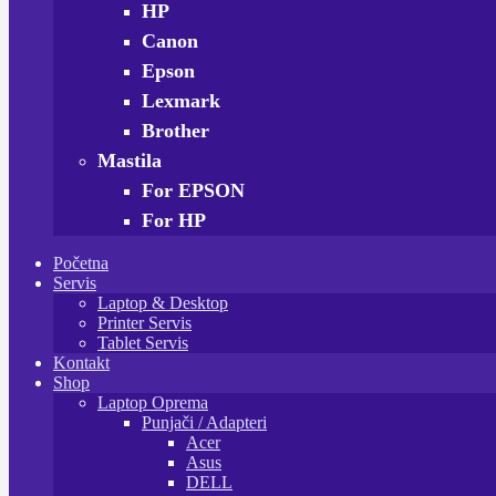
HP
Canon
Epson
Lexmark
Brother
Mastila
For EPSON
For HP
Početna
Servis
Laptop & Desktop
Printer Servis
Tablet Servis
Kontakt
Shop
Laptop Oprema
Punjači / Adapteri
Acer
Asus
DELL