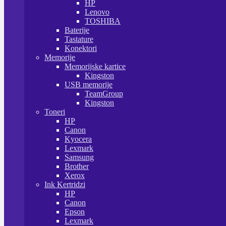
HP
Lenovo
TOSHIBA
Baterije
Tastature
Konektori
Memorije
Memorijske kartice
Kingston
USB memorije
TeamGroup
Kingston
Toneri
HP
Canon
Kyocera
Lexmark
Samsung
Brother
Xerox
Ink Kertridzi
HP
Canon
Epson
Lexmark