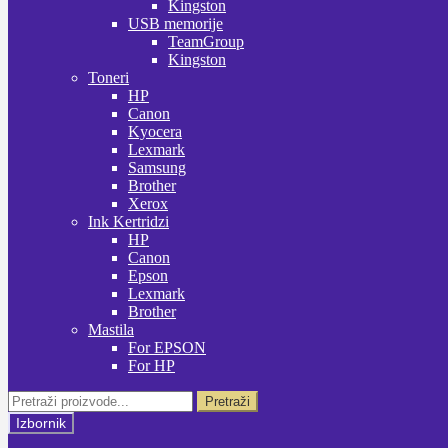
Kingston
USB memorije
TeamGroup
Kingston
Toneri
HP
Canon
Kyocera
Lexmark
Samsung
Brother
Xerox
Ink Kertridzi
HP
Canon
Epson
Lexmark
Brother
Mastila
For EPSON
For HP
Pretraži:
Pretraži
Izbornik