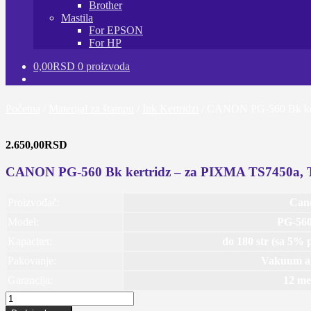
Brother
Mastila
For EPSON
For HP
0,00
RSD
0 proizvoda
Početna
/
Materijal za štampu
/
Ink Kertridzi
/
CANON PG-560 Bk ker
2.650,00
RSD
CANON PG-560 Bk kertridz – za PIXMA TS7450a, 
Proizvođač:
Can
Model:
PG-56
Kapacitet:
do 180 str (sa 5% p
Pakovanje:
Vakuum a
Garancija:
12 me
CANON
PG-