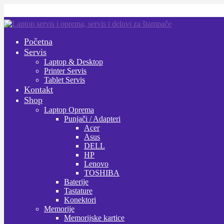
Preskoči
Skoči
na
na
Početna
navigaciju
sadržaj
Servis
Laptop & Desktop
Printer Servis
Tablet Servis
Kontakt
Shop
Laptop Oprema
Punjači / Adapteri
Acer
Asus
DELL
HP
Lenovo
TOSHIBA
Baterije
Tastature
Konektori
Memorije
Memorijske kartice