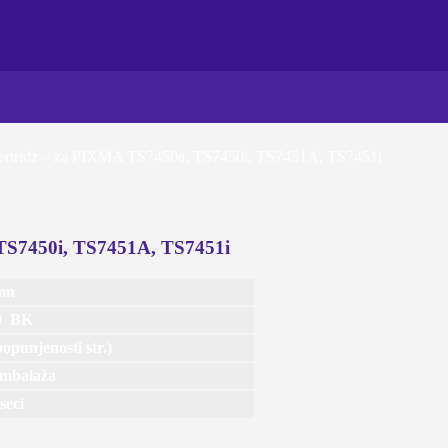
tridz – za PIXMA TS7450a, TS7450i, TS7451A, TS7451i
TS7450i, TS7451A, TS7451i
on
0 BK
opunjenosti str.)
mbalaža
seci