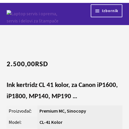
Preskoči
Skoči
Izbornik
na
na
navigaciju
sadržaj
Početna
Servis
Kontakt
2.500,00
RSD
Shop
Ink kertridz CL 41 kolor, za Canon iP1600,
iP1800, MP140, MP190 …
Proizvođač:
Premium MC, Sinocopy
Model:
CL-41 Kolor