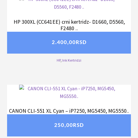
HP 300XL (CC641EE) crni kertridz- D1660, D5560,
F2480 ..
2.400,00
RSD
HP
,
Ink Kertridzi
CANON CLI-551 XL Cyan – iP7250, MG5450, MG5550..
250,00
RSD