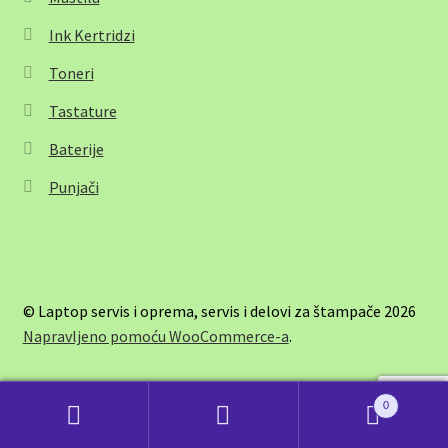
Ink Kertridzi
Toneri
Tastature
Baterije
Punjači
© Laptop servis i oprema, servis i delovi za štampače 2026
Napravljeno pomoću WooCommerce-a
.
0
Pretraži:
Pretraži