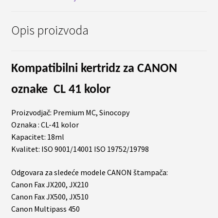
količina
Opis proizvoda
Kompatibilni kertridz za
CANON
oznake
CL 41 kolor
Proizvodjač: Premium MC, Sinocopy
Oznaka : CL-41 kolor
Kapacitet: 18ml
Kvalitet: ISO 9001/14001 ISO 19752/19798
Odgovara za sledeće modele CANON štampača:
Canon Fax JX200, JX210
Canon Fax JX500, JX510
Canon Multipass 450