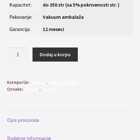
Kapacitet:
do 350 str (sa 5% pokrivenosti str. )
Pakovanje:
Vakuum ambalaža
Garancija:
12 meseci
Ink
Dodaj u korpu
kertridz
CL
41
kolor,
Kategorije:
Canon
,
Ink Kertridzi
za
Oznake:
canon
,
CL-41
Canon
iP1600,
iP1800,
Opis proizvoda
MP140,
MP190
...
Dodatne informacije