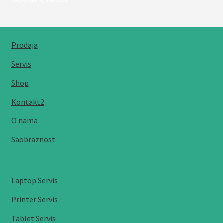
Prodaja
Servis
Shop
Kontakt2
O nama
Saobraznost
Laptop Servis
Printer Servis
Tablet Servis