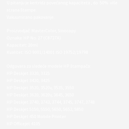
U pitanju je kertridz povećanog kapaciteta , do 50% više
strana štampe.
Vakuumirano pakovanje.
Proizvodjač: MasterColor, Sinocopy
Oznaka: HP No. 27 (C8727A)
Kapacitet: 20ml
Kvalitet: ISO 9001/14001 ISO 19752/19798
Odgovara za sledeće modele HP štampača:
HP Deskjet 3320, 3325
HP Deskjet 3420, 3425
HP Deskjet 3520, 3520v, 3535, 3550
HP Deskjet 3620, 3620v, 3645, 3650
HP Deskjet 3740, 3743, 3744, 3745, 3747, 3748
HP Deskjet 5150, 5550, 5650, 5652, 5850
HP Deskjet 450 Mobile Printer
HP Officejet 4105