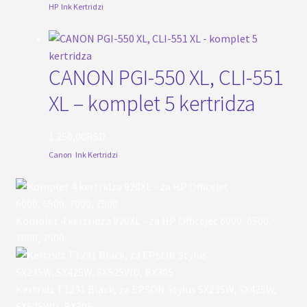
HP
,
Ink Kertridzi
CANON PGI-550 XL, CLI-551
XL – komplet 5 kertridza
1.250,00
RSD
Canon
,
Ink Kertridzi
Komplet 4 kertridza 920XL - za HP Officejet 6000, 6500,
7000, 7500
Kertridz T1291 Black, za EPSON Stylus SX235W, SX425W,
SX525WD, BX305