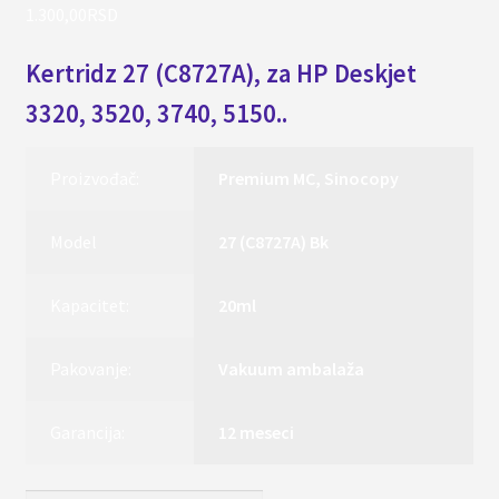
1.300,00
RSD
Kertridz 27 (C8727A), za HP Deskjet
3320, 3520, 3740, 5150..
Proizvođač:
Premium MC, Sinocopy
Model
27 (C8727A) Bk
Kapacitet:
20ml
Pakovanje:
Vakuum ambalaža
Garancija:
12 meseci