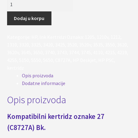
Kertridz
27
(C8727A),
Dodaj u korpu
za
HP
Kategorije:
HP
,
Ink Kertridzi
Oznaka:
1205
,
1210v
,
1212
,
Deskjet
1310
,
3320
,
3325
,
3420
,
3425
,
3520
,
3520v
,
3535
,
3550
,
3620
,
3320,
3620v
,
3645
,
3650
,
3740
,
3743
,
3744
,
3745
,
4110
,
4215
,
4219
,
3520,
4255
,
5150
,
5550
,
5650
,
C8727A
,
HP Deskjet
,
HP PSC
,
3740,
kertridz
5150..
Opis proizvoda
količina
Dodatne informacije
Opis proizvoda
Kompatibilni kertridz oznake 27
(C8727A) Bk.