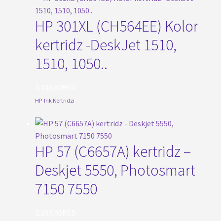
HP 301XL (CH564EE) Kolor
kertridz -DeskJet 1510,
1510, 1050..
2.100,00
RSD
HP
,
Ink Kertridzi
HP 57 (C6657A) kertridz –
Deskjet 5550, Photosmart
7150 7550
2.200,00
RSD