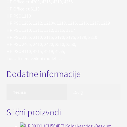
HP Officejet 4200, 4215, 4219, 4255
HP Officejet 6110
HP PSC 1110
HP PSC 1205, 1212, 1210v, 1213, 1215, 1216, 1217, 1219
HP PSC 1310, 1311, 1312, 1315, 1317
HP PSC 2105, 2110, 2115, 2170, 2175, 2179, 2210
HP PSC 2405, 2410, 2420, 2510, 2550,
HP PSC 4110, 4215, 4219, 4255,
I ostali nenavedeni modeli. . .
Dodatne informacije
Težina
150 g
Slični proizvodi