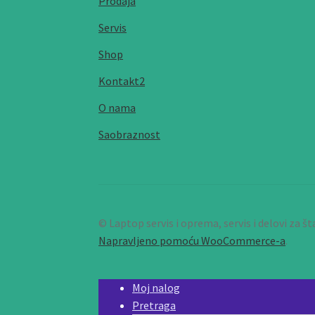
Prodaja
Servis
Shop
Kontakt2
O nama
Saobraznost
© Laptop servis i oprema, servis i delovi za 
Napravljeno pomoću WooCommerce-a
.
Moj nalog
Pretraga