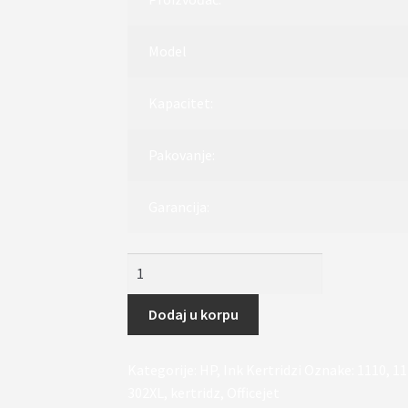
Model
Kapacitet:
Pakovanje:
Garancija:
Kertridz
302
XL
Dodaj u korpu
kolor
za
Kategorije:
HP
,
Ink Kertridzi
Oznake:
1110
,
11
HP
302XL
,
kertridz
,
Officejet
Deskjet