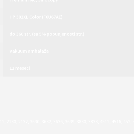
HP 302XL Color (F6U67AE)
do 360 str. (sa 5% popunjenosti str.)
Vakuum ambalaža
12 meseci
12
,
2130
,
2132
,
3630
,
3632
,
3636
,
3639
,
3830
,
3833
,
4512
,
4516
,
452
,