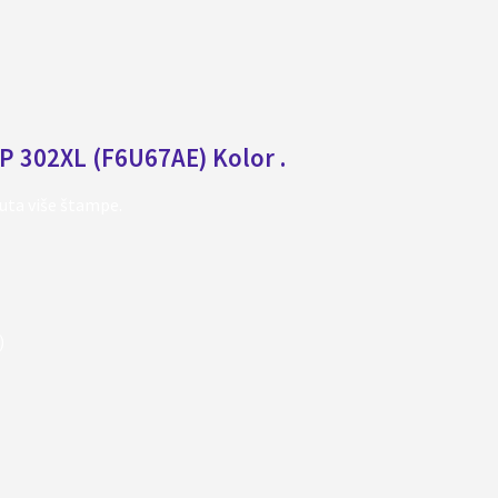
HP 302XL (F6U67AE) Kolor .
puta više štampe.
)