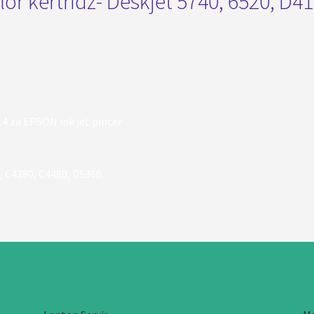
or kertridz- Deskjet 5740, 6520, D41
4 za EPSON ink jet pinter
 C4380, C4480, D5360..