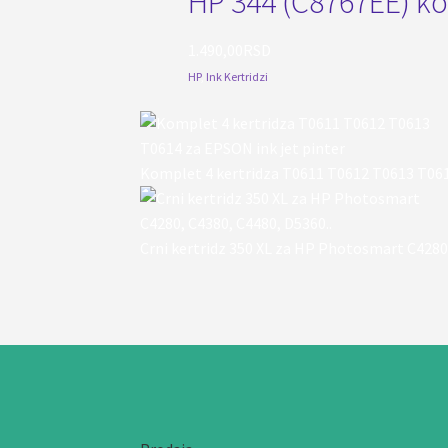
HP 344 (C8767EE) kol
1.490,00
RSD
HP
,
Ink Kertridzi
Komplet 4 kertridza T0611 T0612 T0613 T061
Crni kertridz 350 XL za HP Photosmart C4280,