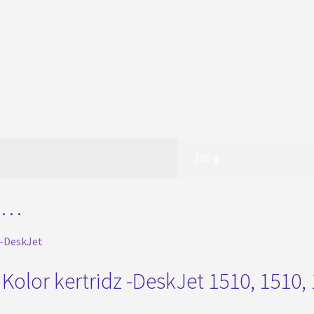
180 g
i …
olor kertridz -DeskJet 1510, 1510, 