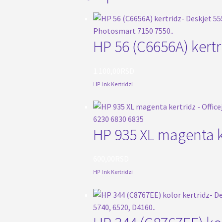
HP 56 (C6656A) kertr
1.100,00
RSD
HP
,
Ink Kertridzi
HP 935 XL magenta ke
600,00
RSD
HP
,
Ink Kertridzi