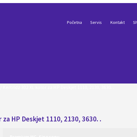
Početna
Servis
Kontakt
S
/
Kertridz 302 XL kolor za HP Deskjet 1110, 2130, 3630. .
za HP Deskjet 1110, 2130, 3630. .
Premium MC, Sinocopy