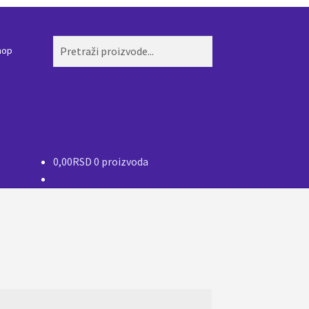
Pretraži:
Pretraži
hop
0,00
RSD
0 proizvoda