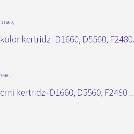
olor kertridz- D1660, D5560, F2480
rni kertridz- D1660, D5560, F2480 ..