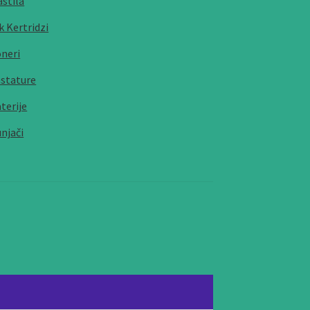
stila
k Kertridzi
neri
stature
terije
njači