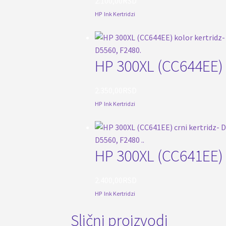
2.100,00
RSD
HP
,
Ink Kertridzi
HP 300XL (CC644EE) k
2.350,00
RSD
HP
,
Ink Kertridzi
HP 300XL (CC641EE) c
2.400,00
RSD
HP
,
Ink Kertridzi
Slični proizvodi