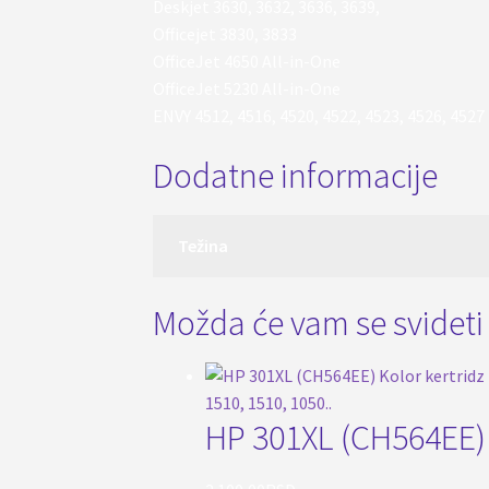
Deskjet 3630, 3632, 3636, 3639,
Officejet 3830, 3833
OfficeJet 4650 All-in-One
OfficeJet 5230 All-in-One
ENVY 4512, 4516, 4520, 4522, 4523, 4526, 4527
Dodatne informacije
Težina
Možda će vam se svidet
HP 301XL (CH564EE) K