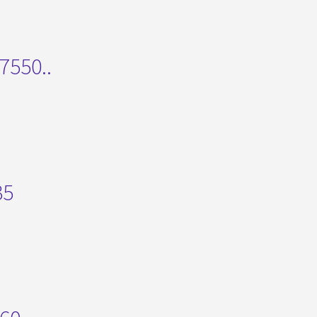
7550..
35