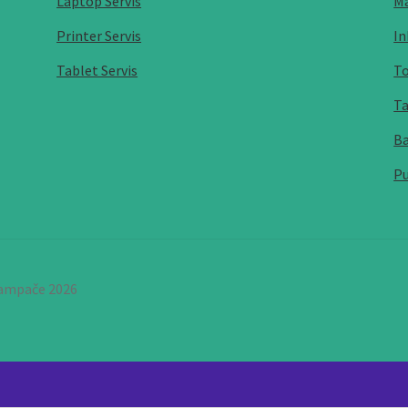
Laptop Servis
Ma
Printer Servis
In
Tablet Servis
To
Ta
Ba
Pu
štampače 2026