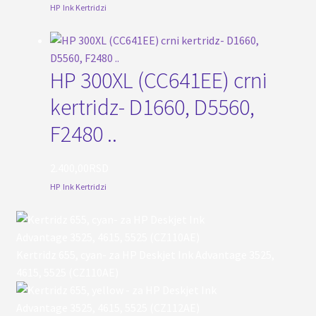
HP
,
Ink Kertridzi
HP 300XL (CC641EE) crni
kertridz- D1660, D5560,
F2480 ..
2.400,00
RSD
HP
,
Ink Kertridzi
Kertridz 655, cyan- za HP Deskjet Ink Advantage 3525,
4615, 5525 (CZ110AE)