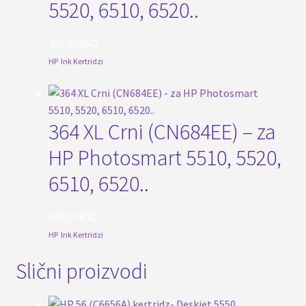
5520, 6510, 6520..
400,00
RSD
HP
,
Ink Kertridzi
364 XL Crni (CN684EE) – za
HP Photosmart 5510, 5520,
6510, 6520..
400,00
RSD
HP
,
Ink Kertridzi
Slični proizvodi