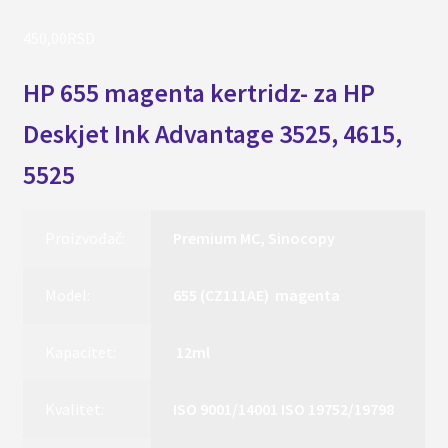
450,00
RSD
HP 655 magenta kertridz- za HP
Deskjet Ink Advantage 3525, 4615,
5525
Proizvođač:
Premium MC, Sinocopy
Model:
655 (CZ111AE) magenta
Kapacitet:
12ml
Kvalitet:
ISO 9001/14001 ISO 19752/19798