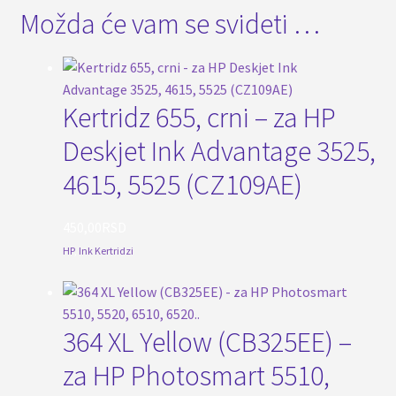
Možda će vam se svideti …
Kertridz 655, crni – za HP
Deskjet Ink Advantage 3525,
4615, 5525 (CZ109AE)
450,00
RSD
HP
,
Ink Kertridzi
364 XL Yellow (CB325EE) –
za HP Photosmart 5510,