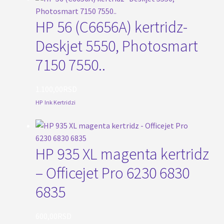
HP 56 (C6656A) kertridz-
Deskjet 5550, Photosmart
7150 7550..
1.100,00
RSD
HP
,
Ink Kertridzi
HP 935 XL magenta kertridz
– Officejet Pro 6230 6830
6835
600,00
RSD