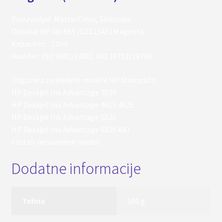
Proizvodjač: MasterColor, Sinocopy
Oznaka: HP No 655 (CZ111AE) Magenta
Kapacitet: 12ml
Kvalitet: ISO 9001/14001 ISO 19752/19798
Odgovara za sledeće modele HP štampača:
HP Deskjet Ink Advantage 3525
HP Deskjet Ink Advantage 4615 4625
HP Deskjet Ink Advantage 5525
HP Deskjet Ink Advantage 6525 AiO
I ostali nenavedeni modeli. ..
Dodatne informacije
Težina
100 g