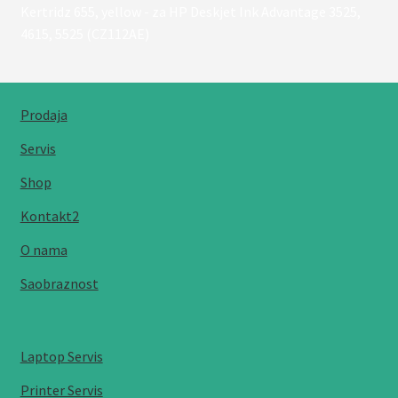
Kertridz 655, yellow - za HP Deskjet Ink Advantage 3525,
4615, 5525 (CZ112AE)
Prodaja
Servis
Shop
Kontakt2
O nama
Saobraznost
Laptop Servis
Printer Servis