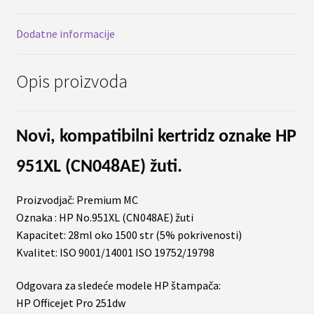
količina
Dodatne informacije
Opis proizvoda
Novi, kompatibilni kertridz oznake HP
951XL (CN048AE) žuti.
Proizvodjač: Premium MC
Oznaka : HP No.951XL (CN048AE) žuti
Kapacitet: 28ml oko 1500 str (5% pokrivenosti)
Kvalitet: ISO 9001/14001 ISO 19752/19798
Odgovara za sledeće modele HP štampača:
HP Officejet Pro 251dw