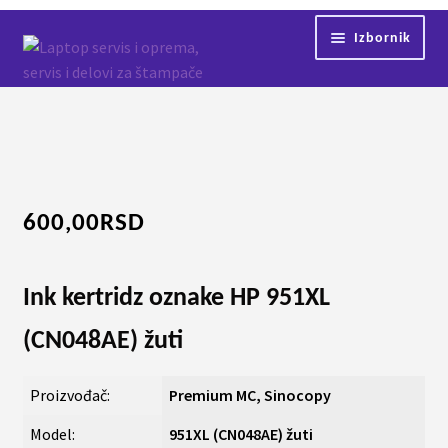
Preskoči
Skoči
Izbornik
na
na
navigaciju
sadržaj
Početna
Servis
Kontakt
600,00
RSD
Shop
Ink kertridz oznake
HP 951XL
(CN048AE) žuti
Proizvođač:
Premium MC, Sinocopy
Model:
951XL (CN048AE) žuti