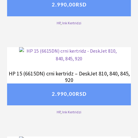
2.990,00
RSD
HP
,
Ink Kertridzi
HP 15 (6615DN) crni kertridz – DeskJet 810, 840, 845,
920
2.990,00
RSD
HP
,
Ink Kertridzi