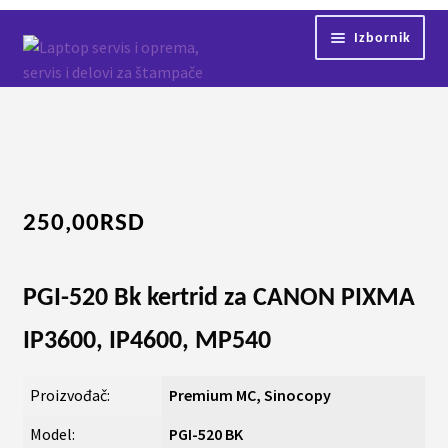
Preskoči
Skoči
Izbornik
na
na
navigaciju
sadržaj
Početna
Proširi
Servis
podređ
izborni
Kontakt
250,00
RSD
Proširi
Shop
podređ
izborni
PGI-520 Bk kertrid za CANON PIXMA
IP3600, IP4600, MP540
Proizvođač:
Premium MC, Sinocopy
Model:
PGI-520 BK