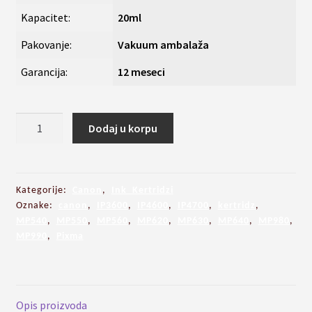
Kapacitet:
20ml
Pakovanje:
Vakuum ambalaža
Garancija:
12 meseci
PGI-
Dodaj u korpu
520
Bk
kertridz
za
Kategorije:
Canon
,
Ink Kertridzi
CANON
Oznake:
canon
,
IP3600
,
IP4600
,
IP4700
,
kertridz
,
MP540
,
MP550
,
MP560
,
MP620
,
MP630
,
MP640
,
MP980
,
PIXMA
MP990
,
Pixma
IP3600,
IP4600,
MP540..
količina
Opis proizvoda