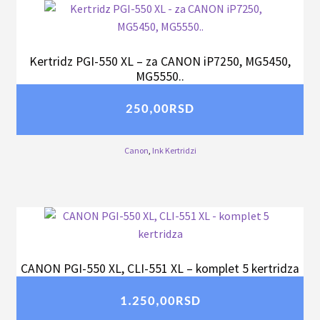
Kertridz PGI-550 XL – za CANON iP7250, MG5450,
MG5550..
250,00
RSD
Canon
,
Ink Kertridzi
CANON PGI-550 XL, CLI-551 XL – komplet 5 kertridza
1.250,00
RSD