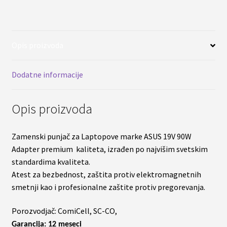
90W
količina
Opis proizvoda
Dodatne informacije
Opis proizvoda
Zamenski punjač za Laptopove marke ASUS 19V 90W
Adapter premium kaliteta, izrađen po najvišim svetskim
standardima kvaliteta.
Atest za bezbednost, zaštita protiv elektromagnetnih
smetnji kao i profesionalne zaštite protiv pregorevanja.
Porozvodjač: ComiCell, SC-CO,
Garancija: 12 meseci