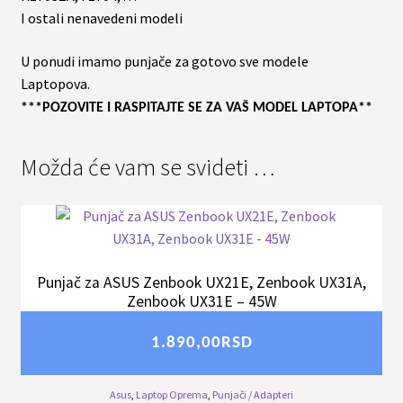
I ostali nenavedeni modeli
U ponudi imamo punjače za gotovo sve modele
Laptopova.
***POZOVITE I RASPITAJTE SE ZA VAŠ MODEL LAPTOPA**
Možda će vam se svideti …
Punjač za ASUS Zenbook UX21E, Zenbook UX31A,
Zenbook UX31E – 45W
1.890,00
RSD
Asus
,
Laptop Oprema
,
Punjači / Adapteri