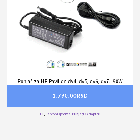
Punjač za HP Pavilion dv4, dv5, dv6, dv7.. 90W
1.790,00
RSD
HP
,
Laptop Oprema
,
Punjači / Adapteri