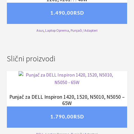
1.490,00
RSD
Asus
,
Laptop Oprema
,
Punjači / Adapteri
Slični proizvodi
Punjač za DELL Inspiron 1420, 1520, N5010, N5050 –
65W
1.790,00
RSD