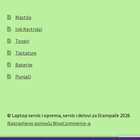
Mastila
Ink Kertridzi
Toneri
Tastature
Baterije
Punjači
© Laptop servis i oprema, servis i delovi za štampače 2026
Napravljeno pomoću WooCommerce-a
.