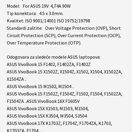
Model: For ASUS 19V 4,74A 90W
Tip konektora: 4.5 x 3.0mm.
Kvalitet: ISO 9001/14001 ISO 19752/19798
Standardi zaštite: Over Voltage Protection (OVP), Short
Circuit Protection (SCP), Over Current Protection (OCP),
Over Temperature Protection (OTP).
Odogovara za sledeće modele ASUS laptopova:
ASUS VivoBook 15 F1402, F1402ZA, F1402Z
ASUS VivoBook 15 X1502Z, X1504Z, X1502, X1504, X1502ZA,
X1504ZA ..
ASUS VivoBook 15 M1502, M1504 ..
ASUS VivoBook 15 F1502Z, F1504Z, F1502, F1504, F1502ZA,
F1504ZA ..ASUS VivoBook 16X F1605V
ASUS VivoBook 15X X1503, M1503, M1504,
ASUS VivoBook 15X K3504, M3504, S3504
ASUS VivoBook 17X K1703Z, F1704Z, F1704ZA, K1703,
K1703ZA, F1704, . . .