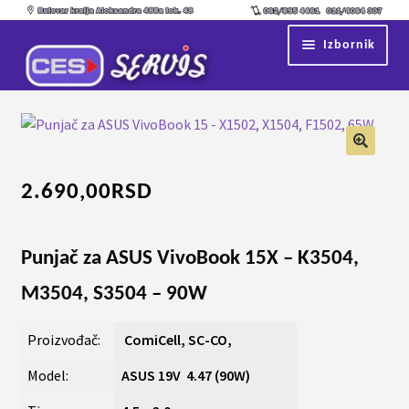
Preskoči
Skoči
Izbornik
na
na
navigaciju
sadržaj
Početna
Proširi
Servis
podređ
izborni
Kontakt
2.690,00
RSD
Proširi
Shop
podređ
Punjač za ASUS VivoBook 15X – K3504,
izborni
M3504, S3504 – 90W
Proizvođač:
ComiCell, SC-CO,
Model:
ASUS 19V 4.47 (90W)