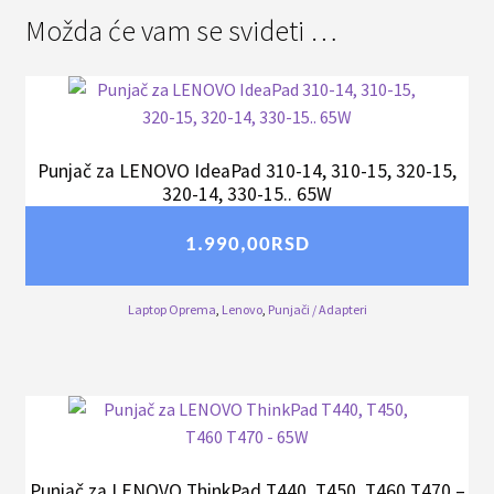
Možda će vam se svideti …
Punjač za LENOVO IdeaPad 310-14, 310-15, 320-15,
320-14, 330-15.. 65W
1.990,00
RSD
Laptop Oprema
,
Lenovo
,
Punjači / Adapteri
Punjač za LENOVO ThinkPad T440, T450, T460 T470 –