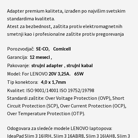
Adapter premium kaliteta, izrađen po najvišim svetskim
standardima kvaliteta.
Atest za bezbednost, zaštita protiv elektromagnetnih
smetnji kao i profesionalne zaštite protiv pregorevanja
Porozvodjač:
SE-CO, Comicell
Garancija:
,
12 meseci
Pakovanje:
strujni adapter , strujni kabal
Model: For LENOVO
20V 3,25A. 65W
Tip konektora:
4,0 x 1,7mm
Kvalitet: ISO 9001/14001 ISO 19752/19798
Standardi zaštite: Over Voltage Protection (OVP), Short
Circuit Protection (SCP), Over Current Protection (OCP),
Over Temperature Protection (OTP).
Odogovara za sledeće modele LENOVO laptopova:
IdeaPad Slim 3 16IRH, Slim 3 16ABR8, Slim 3 16IAH8, Slim 3