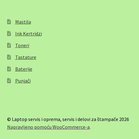
Mastila
Ink Kertridzi
Toneri
Tastature
Baterije
Punjači
© Laptop servis i oprema, servis i delovi za štampače 2026
Napravljeno pomoću WooCommerce-a
.