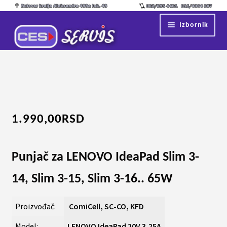
Preskoči
Skoči
Izbornik
na
na
navigaciju
sadržaj
Početna
Proširi
Servis
podređ
izborni
Kontakt
1.990,00
RSD
Proširi
Shop
podređ
izborni
Punjač za
LENOVO IdeaPad Slim 3-
14, Slim 3-15, Slim 3-16.. 65W
Proizvođač:
ComiCell, SC-CO, KFD
Model:
LENOVO IdeaPad 20V 3,25A