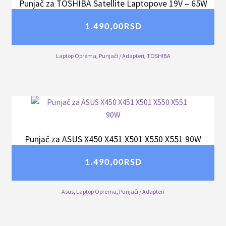
Punjač za TOSHIBA Satellite Laptopove 19V – 65W
1.490,00
RSD
Laptop Oprema
,
Punjači / Adapteri
,
TOSHIBA
Punjač za ASUS X450 X451 X501 X550 X551 90W
1.490,00
RSD
Asus
,
Laptop Oprema
,
Punjači / Adapteri