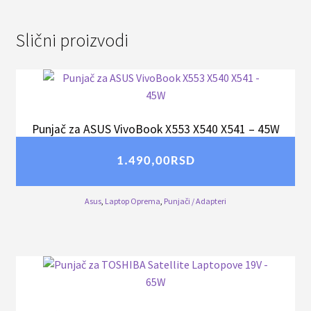
Slični proizvodi
Punjač za ASUS VivoBook X553 X540 X541 – 45W
1.490,00
RSD
Asus
,
Laptop Oprema
,
Punjači / Adapteri