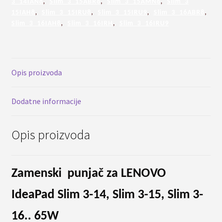
3 14IAN8
,
Slim 3 15ABR8
,
Slim 3 15AMN8
,
Slim 3
15,
15IAH8
,
Slim 3 15IRU8
,
Slim 3 15IRU9
,
Slim 3 16ABR8
,
Slim
Slim 3 16IAH8
,
Slim 3 16IRH
,
Slim 3 16IRU9
3
16..
65W
količina
Opis proizvoda
Dodatne informacije
Opis proizvoda
Zamenski punjač za LENOVO
IdeaPad Slim 3-14, Slim 3-15, Slim 3-
16.. 65W