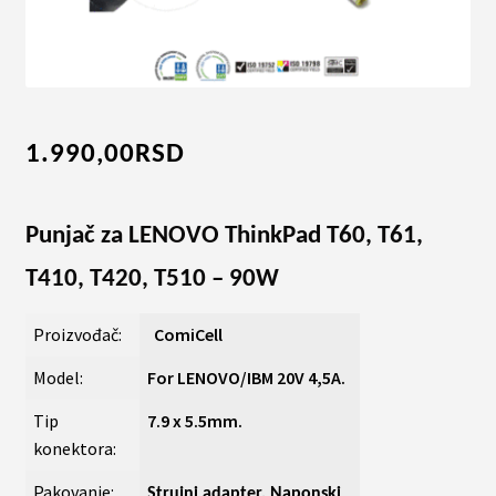
1.990,00
RSD
Punjač za LENOVO ThinkPad T60, T61,
T410, T420, T510 – 90W
Proizvođač:
ComiCell
Model:
For LENOVO/IBM 20V 4,5A.
Tip
7.9 x 5.5mm.
konektora:
Pakovanje:
Strujni adapter, Naponski