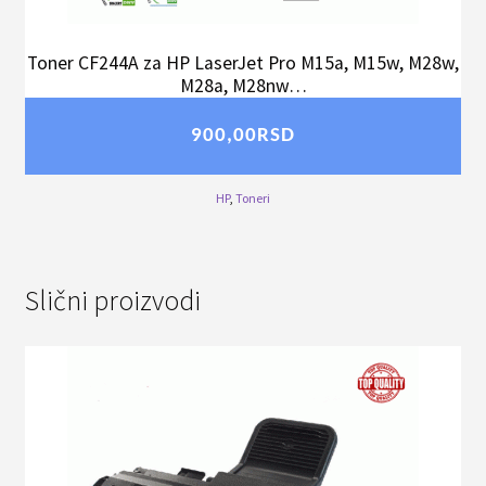
Toner CF244A za HP LaserJet Pro M15a, M15w, M28w,
M28a, M28nw…
900,00
RSD
HP
,
Toneri
Slični proizvodi