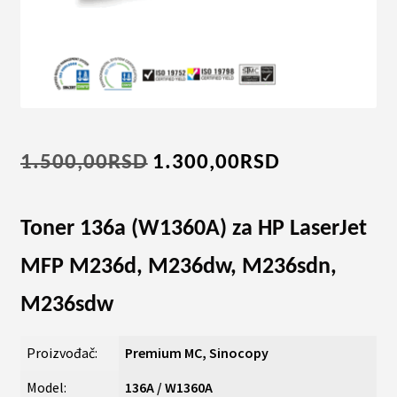
Originalna
Trenutna
1.500,00
RSD
1.300,00
RSD
cena
cena
je
je:
Toner 136a (W1360A) za HP LaserJet
bila:
1.300,00RSD
MFP M236d, M236dw, M236sdn,
1.500,00RSD.
M236sdw
Proizvođač:
Premium MC, Sinocopy
Model:
136A / W1360A