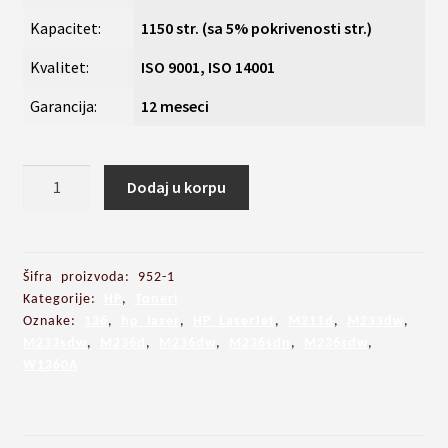
Kapacitet:
1150 str. (sa 5% pokrivenosti str.)
Kvalitet:
ISO 9001, ISO 14001
Garancija:
12 meseci
Toner
Dodaj u korpu
136a
(W1360A)
za
HP
Šifra proizvoda:
952-1
LaserJet
Kategorije:
HP
,
Toneri
Oznake:
136
,
hp laser
,
HP LaserJet
,
M211d
,
M233dw
,
MFP
M233sdw
,
M236d
,
M236dw
,
M236sdn
,
M236sdw
,
M236d,
W1360A
M236dw,
M236sdn,
M236sdw