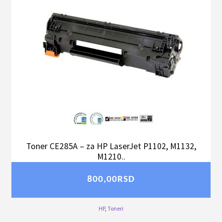
Toner CE285A – za HP LaserJet P1102, M1132,
M1210..
800,00
RSD
HP
,
Toneri