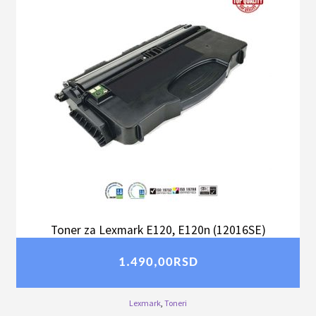
Toner za Lexmark E120, E120n (12016SE)
1.490,00
RSD
Lexmark
,
Toneri