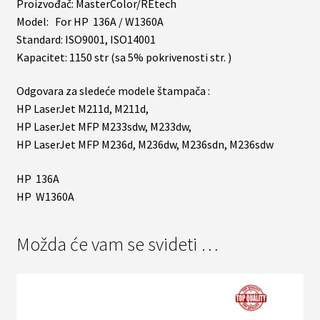
Proizvođač: MasterColor/REtech
Model: For HP 136A / W1360A
Standard: ISO9001, ISO14001
Kapacitet: 1150 str (sa 5% pokrivenosti str. )
Odgovara za sledeće modele štampača :
HP LaserJet M211d, M211d,
HP LaserJet MFP M233sdw, M233dw,
HP LaserJet MFP M236d, M236dw, M236sdn, M236sdw
HP 136A
HP W1360A
Možda će vam se svideti …