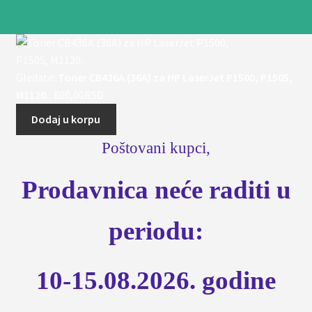
Gledate:
Toner CB436A (36A) za HP LaserJet P1500, P1505,
M1120..
800,00
RSD
Dodaj u korpu
Poštovani kupci,
Prodavnica neće raditi u
periodu:
10-15.08.2026. godine