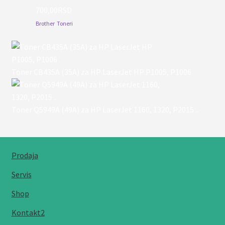
700,00
RSD
Brother
,
Toneri
Toner CB435A (35A) za HP LaserJet HP P1005, P1006
Toner Q5949A (49A) za HP LaserJet 1160, 1320, P2015 ..
Prodaja
Servis
Shop
Kontakt2