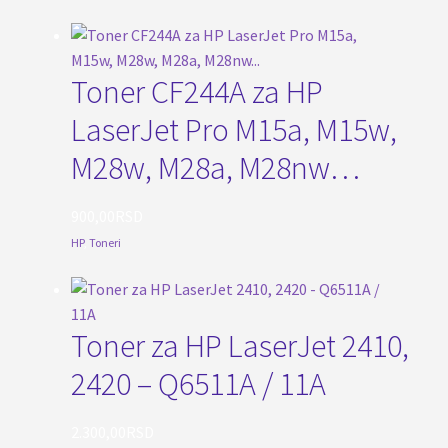
Toner CF244A za HP
LaserJet Pro M15a, M15w,
M28w, M28a, M28nw…
900,00
RSD
HP
,
Toneri
Toner za HP LaserJet 2410,
2420 – Q6511A / 11A
2.300,00
RSD