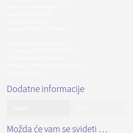
Model: HP CB436A Black
Kapacitet: 1600 strana
Garancija: 12 meseci
Standard: ISO 9001, ISO 14001
Kompatibilan je sa modelima :
HP LaserJet P1500, P1505, M1505n,
HP LaserJet M1120, M1120n,
HP LaserJet P1522, M1522n, M1522nf.
CANON LBP 3250
Dodatne informacije
Težina
700 g
Možda će vam se svideti …