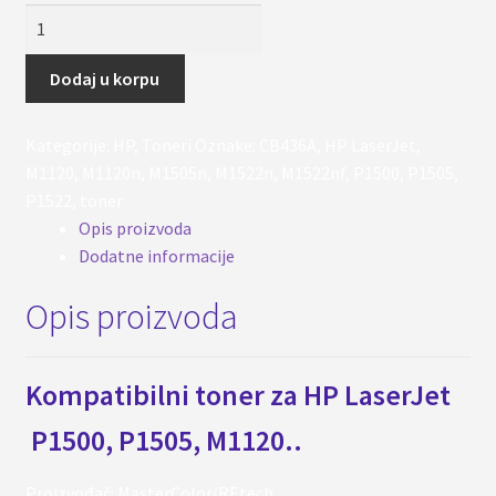
Toner
CB436A
(36A)
Dodaj u korpu
za
HP
Kategorije:
HP
,
Toneri
Oznake:
CB436A
,
HP LaserJet
,
LaserJet
M1120
,
M1120n
,
M1505n
,
M1522n
,
M1522nf
,
P1500
,
P1505
,
P1500,
P1522
,
toner
P1505,
Opis proizvoda
M1120..
Dodatne informacije
količina
Opis proizvoda
Kompatibilni toner za
HP LaserJet
P1500, P1505, M1120..
Proizvođač: MasterColor/REtech