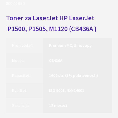
800,00
RSD
Toner za
LaserJet
HP LaserJet
P1500, P1505, M1120
(CB436A )
Proizvođač:
Premium MC, Sinocopy
Model:
CB436A
Kapacitet:
1600 str. (5% pokrivenosti)
Kvalitet:
ISO 9001, ISO 14001
Garancija:
12 meseci