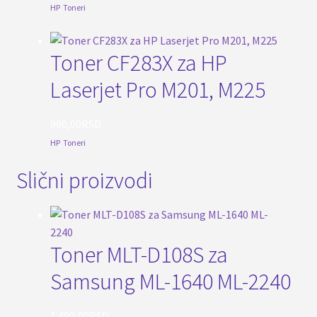
HP
,
Toneri
Toner CF283X za HP
Laserjet Pro M201, M225
990,00
RSD
HP
,
Toneri
Slični proizvodi
Toner MLT-D108S za
Samsung ML-1640 ML-2240
1.490,00
RSD