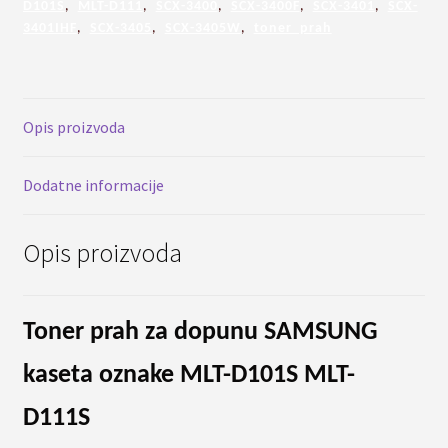
D101S
,
MLT-D111
,
SCX-3400
,
SCX-3400F
,
SCX-3401
,
SCX-
MLT-
3401IHF
,
SCX-3405
,
SCX-3405W
,
toner prah
D111S
količina
Opis proizvoda
Dodatne informacije
Opis proizvoda
Toner prah za dopunu SAMSUNG
kaseta oznake MLT-D101S MLT-
D111S