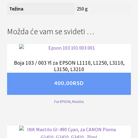
Težina
250 g
Možda će vam se svideti …
Boja 103 / 003 Yl za EPSON L1110, L1250, L3110,
L3150, L3210
400,00
RSD
For EPSON
,
Mastila