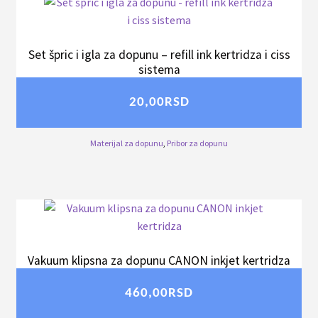
Set špric i igla za dopunu – refill ink kertridza i ciss
sistema
20,00
RSD
Materijal za dopunu
,
Pribor za dopunu
Vakuum klipsna za dopunu CANON inkjet kertridza
460,00
RSD