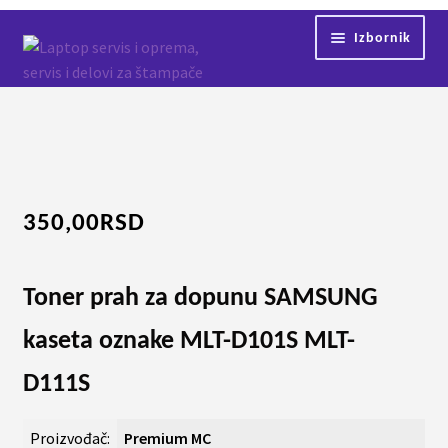
Preskoči
Skoči
Izbornik
na
na
navigaciju
sadržaj
Početna
Servis
Kontakt
350,00
RSD
Shop
Toner prah za dopunu SAMSUNG
kaseta oznake MLT-D101S MLT-
D111S
Proizvođač:
Premium MC