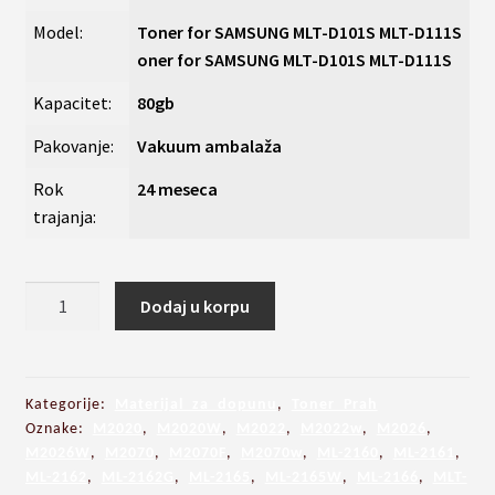
Model:
Toner for SAMSUNG MLT-D101S MLT-D111S
oner for SAMSUNG MLT-D101S MLT-D111S
Kapacitet:
80gb
Pakovanje:
Vakuum ambalaža
Rok
24 meseca
trajanja:
Toner
Dodaj u korpu
Prah
za
dopunu
SAMSUNG
Kategorije:
Materijal za dopunu
,
Toner Prah
kaseta
Oznake:
M2020
,
M2020W
,
M2022
,
M2022w
,
M2026
,
M2026W
,
M2070
,
M2070F
,
M2070w
,
ML-2160
,
ML-2161
,
MLT-
ML-2162
,
ML-2162G
,
ML-2165
,
ML-2165W
,
ML-2166
,
MLT-
D101S