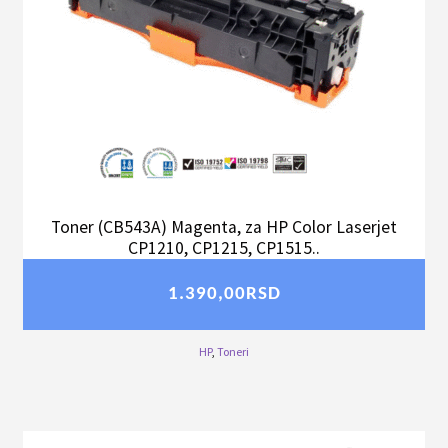
Toner (CB543A) Magenta, za HP Color Laserjet
CP1210, CP1215, CP1515..
1.390,00
RSD
HP
,
Toneri