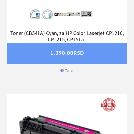
Toner (CB541A) Cyan, za HP Color Laserjet CP1210,
CP1215, CP1515..
1.390,00
RSD
HP
,
Toneri