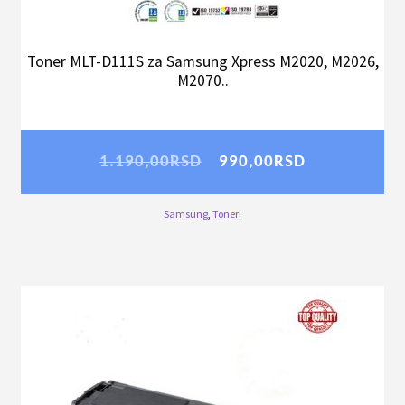
Toner MLT-D111S za Samsung Xpress M2020, M2026,
M2070..
SALE!
Originalna
Trenutna
1.190,00
RSD
990,00
RSD
cena
cena
je
je:
Samsung
,
Toneri
bila:
990,00RSD.
1.190,00RSD.