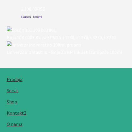
1.100,00
RSD
Canon
,
Toneri
Boja 103 / 003 Bk za EPSON L1230, L1270, L3230, L3270
Univerzalno Mastilo - Boja za HP Ink Jet štampače 100ml
Prodaja
Servis
Shop
Kontakt2
O nama