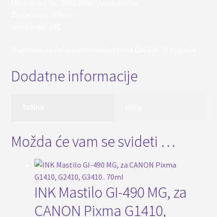
Mastilo po ISO 9001:2000 standardima.
Zapremina: 100ml. –
Vrsta boje : DYE
Odgovara za većinu modela kertridza CANON štampača.
Dodatne informacije
Težina
150 g
Možda će vam se svideti …
INK Mastilo GI-490 MG, za
CANON Pixma G1410,