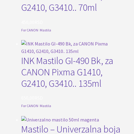
G2410, G3410.. 70ml
450,00
RSD
For CANON
,
Mastila
INK Mastilo GI-490 Bk, za
CANON Pixma G1410,
G2410, G3410.. 135ml
650,00
RSD
For CANON
,
Mastila
Mastilo – Univerzalna boja