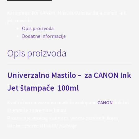
Black
količina
Kategorije:
For CANON
,
Mastila
Oznake:
Boja
,
canon
,
ink
jet
,
mastilo
Opis proizvoda
Dodatne informacije
Opis proizvoda
Univerzalno Mastilo – za CANON Ink
Jet štampače 100ml
Kvalitetno univerzalno mastilo za dopunu
CANON
Ink Jet
štampače zapremine 100ml.
Proizvod je visokog kvaliteta, veoma zasićenih boja i
visoke otpornosti na UV zračenje.