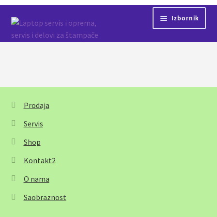
Preskoči
Skoči
Izbornik
na
na
navigaciju
sadržaj
Početna
Servis
Kontakt
Prodaja
Shop
Servis
Shop
Kontakt2
O nama
Saobraznost