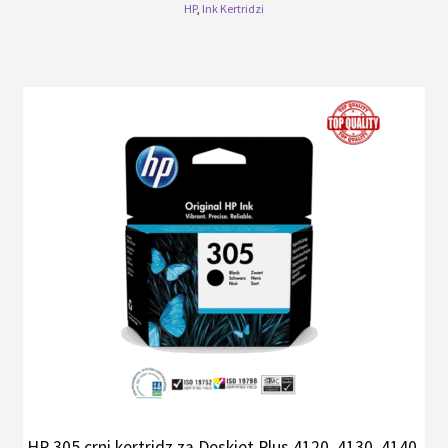
HP
,
Ink Kertridzi
HP 305 crni kertridz za Deskjet Plus 4120, 4130, 4140,