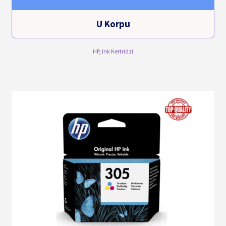
U Korpu
HP
,
Ink Kertridzi