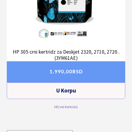
HP 305 crni kertridz za Deskjet 2320, 2710, 2720..
(3YM61AE)
1.990,00
RSD
U Korpu
HP
,
Ink Kertridzi