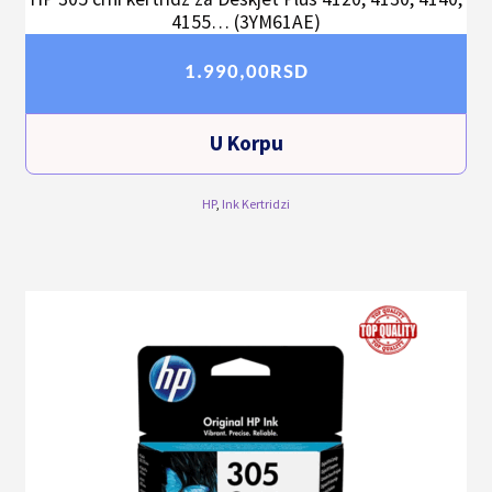
4155… (3YM61AE)
1.990,00
RSD
U Korpu
HP
,
Ink Kertridzi