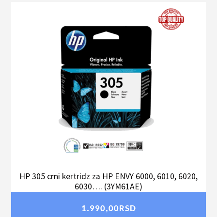
HP 305 crni kertridz za HP ENVY 6000, 6010, 6020,
6030…. (3YM61AE)
1.990,00
RSD