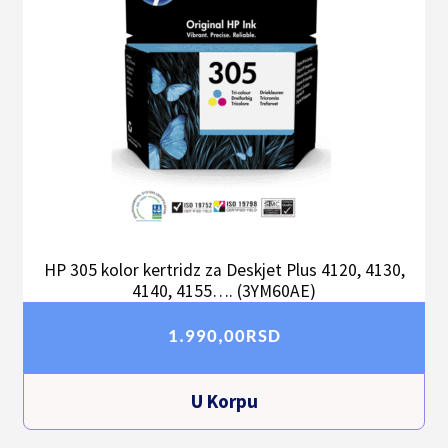
HP 305 kolor kertridz za Deskjet Plus 4120, 4130,
4140, 4155…. (3YM60AE)
1.990,00
RSD
U Korpu