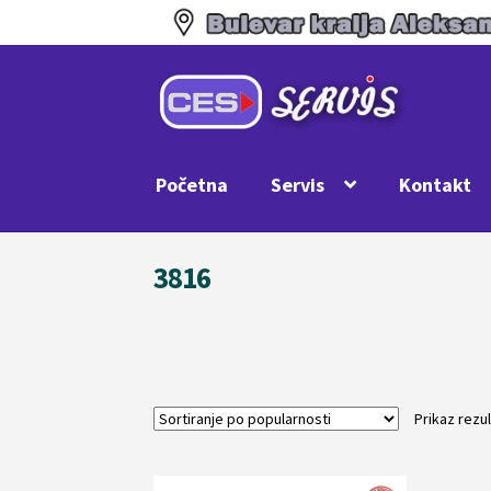
Preskoči
Skoči
na
na
navigaciju
sadržaj
Početna
Servis
Kontakt
3816
Prikaz rezu