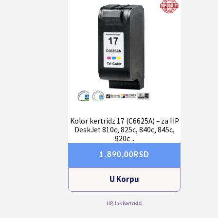
Kolor kertridz 17 (C6625A) – za HP
DeskJet 810c, 825c, 840c, 845c,
920c ..
1.890,00
RSD
U Korpu
HP
,
Ink Kertridzi