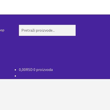
Pretraži:
Pretraži
hop
0,00
RSD
0 proizvoda