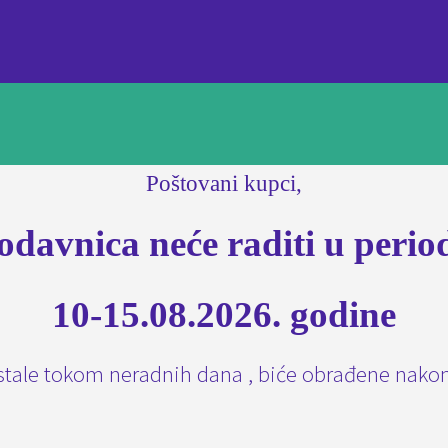
Poštovani kupci,
odavnica neće raditi u perio
10-15.08.2026. godine
tale tokom neradnih dana , biće obrađene nako