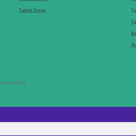
Tablet Servis
To
Ta
Ba
Pu
štampače 2026