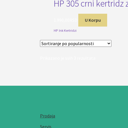
HP 305 crni kertridz
1.990,00
RSD
U Korpu
HP
,
Ink Kertridzi
Sortirano
Prikazano je svih 3 rezultata
po
popularnosti
Prodaja
Servis