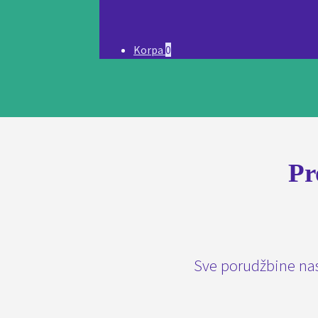
Korpa
0
Pr
Sve porudžbine nas