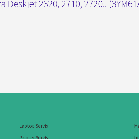
 za Deskjet 2320, 2710, 2720.. (3YM61
Laptop Servis
Ma
Printer Servis
In