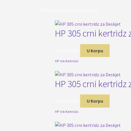
Sortirano
Prikazano je svih 3 rezultata
po
popularnosti
HP 305 crni kertridz
1.990,00
RSD
U Korpu
HP
,
Ink Kertridzi
HP 305 crni kertridz
1.990,00
RSD
U Korpu
HP
,
Ink Kertridzi