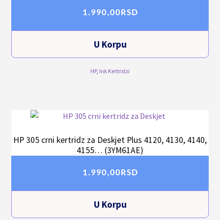
1.990,00
RSD
U Korpu
HP
,
Ink Kertridzi
HP 305 crni kertridz za Deskjet Plus 4120, 4130, 4140,
4155… (3YM61AE)
1.990,00
RSD
U Korpu