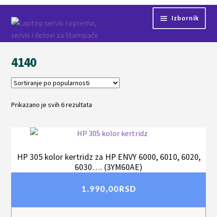
Preskoči
Skoči
Izbornik
na
na
navigaciju
sadržaj
Početna
4140
Proširi
Servis
podređ
izborni
Kontakt
Prikazano je svih 6 rezultata
Sortirano
po
Proširi
Shop
popularnosti
podređ
izborni
HP 305 kolor kertridz za HP ENVY 6000, 6010, 6020,
6030…. (3YM60AE)
1.990,00
RSD