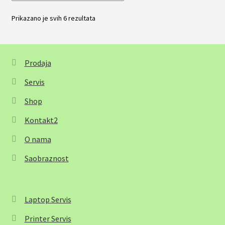
Prikazano je svih 6 rezultata
Sortirano
po
popularnosti
Prodaja
Servis
Shop
Kontakt2
O nama
Saobraznost
Laptop Servis
Printer Servis