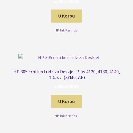
1.990,00
RSD
U Korpu
HP
,
Ink Kertridzi
HP 305 crni kertridz za Deskjet Plus 4120, 4130, 4140,
4155… (3YM61AE)
1.990,00
RSD
U Korpu
HP
,
Ink Kertridzi