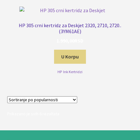
HP 305 crni kertridz za Deskjet 2320, 2710, 2720..
(3YM61AE)
1.990,00
RSD
U Korpu
HP
,
Ink Kertridzi
Sortirano
Prikazano je svih 6 rezultata
po
popularnosti