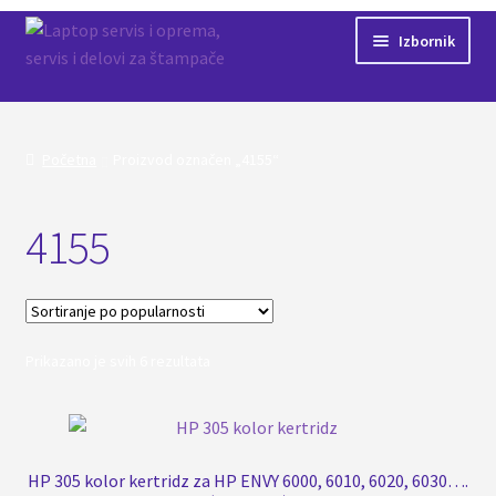
Preskoči
Skoči
Izbornik
na
na
navigaciju
sadržaj
Početna
Servis
Početna
Proizvod označen „4155“
Kontakt
4155
Shop
Sortirano
Prikazano je svih 6 rezultata
po
popularnosti
HP 305 kolor kertridz za HP ENVY 6000, 6010, 6020, 6030….