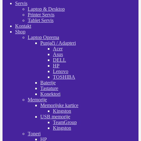
Servis
Laptop & Desktop
Printer Servis
Tablet Servis
Kontakt
Shop
Laptop Oprema
Punjači / Adapteri
Acer
Asus
DELL
HP
Lenovo
TOSHIBA
Baterije
Tastature
Konektori
Memorije
Memorijske kartice
Kingston
USB memorije
TeamGroup
Kingston
Toneri
HP