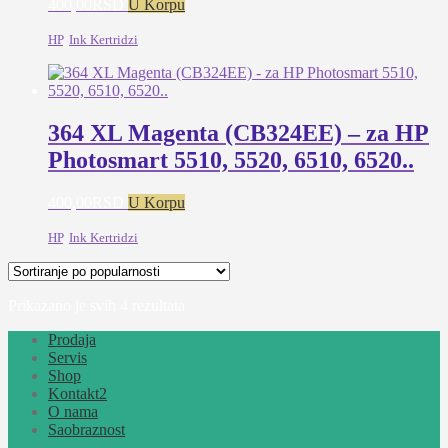
400,00
RSD
U Korpu
HP
,
Ink Kertridzi
364 XL Magenta (CB324EE) – za HP
Photosmart 5510, 5520, 6510, 6520..
400,00
RSD
U Korpu
HP
,
Ink Kertridzi
Sortirano
Prikazano je svih 4 rezultata
po
Prodaja
popularnosti
Servis
Shop
Kontakt2
O nama
Saobraznost