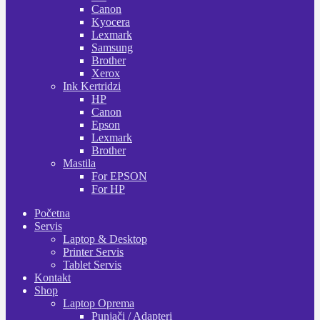
Canon
Kyocera
Lexmark
Samsung
Brother
Xerox
Ink Kertridzi
HP
Canon
Epson
Lexmark
Brother
Mastila
For EPSON
For HP
Početna
Servis
Laptop & Desktop
Printer Servis
Tablet Servis
Kontakt
Shop
Laptop Oprema
Punjači / Adapteri