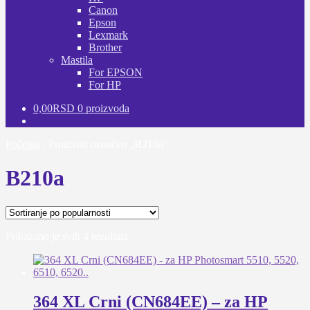
Canon
Epson
Lexmark
Brother
Mastila
For EPSON
For HP
0,00
RSD
0 proizvoda
Početna
/
Proizvod označen „B210a“
B210a
Sortirano
Prikazano je svih 4 rezultata
po
popularnosti
364 XL Crni (CN684EE) – za HP