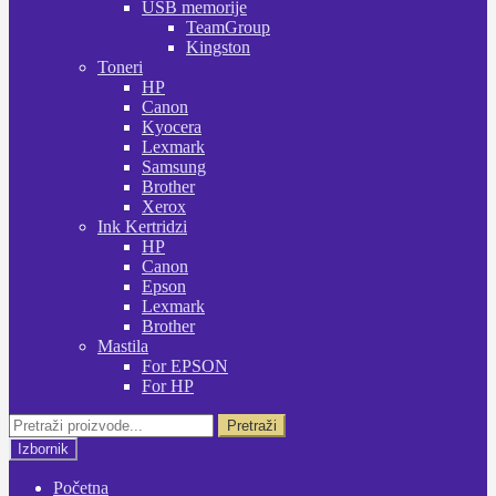
USB memorije
TeamGroup
Kingston
Toneri
HP
Canon
Kyocera
Lexmark
Samsung
Brother
Xerox
Ink Kertridzi
HP
Canon
Epson
Lexmark
Brother
Mastila
For EPSON
For HP
Pretraži:
Pretraži
Izbornik
Početna