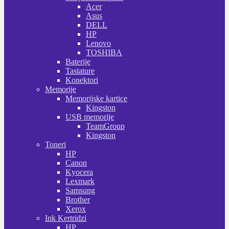
Acer
Asus
DELL
HP
Lenovo
TOSHIBA
Baterije
Tastature
Konektori
Memorije
Memorijske kartice
Kingston
USB memorije
TeamGroup
Kingston
Toneri
HP
Canon
Kyocera
Lexmark
Samsung
Brother
Xerox
Ink Kertridzi
HP