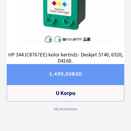
HP 344 (C8767EE) kolor kertridz- Deskjet 5740, 6520,
D4160..
1.490,00
RSD
U Korpu
HP
,
Ink Kertridzi