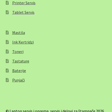
Printer Servis
Tablet Servis
Mastila
Ink Kertridzi
Toneri
Tastature
Baterije
Punjači
© Laptop servis i oprema, servis i delovi za štampače 2026