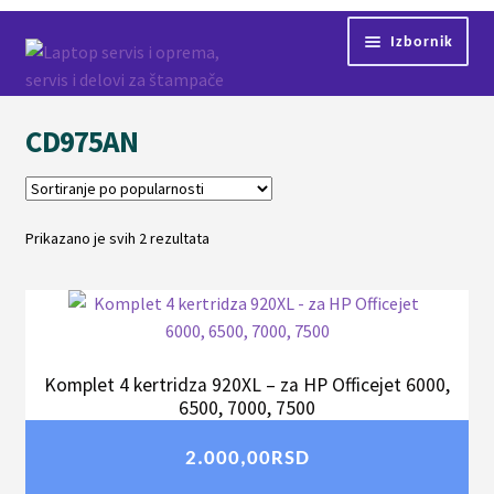
Preskoči
Skoči
Izbornik
na
na
navigaciju
sadržaj
Početna
CD975AN
Servis
Kontakt
Prikazano je svih 2 rezultata
Sortirano
po
Shop
popularnosti
Komplet 4 kertridza 920XL – za HP Officejet 6000,
6500, 7000, 7500
2.000,00
RSD