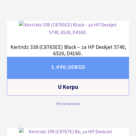
Kertridz 338 (C8765EE) Black – za HP Deskjet 5740,
6520, D4160..
1.490,00
RSD
U Korpu
HP
,
Ink Kertridzi