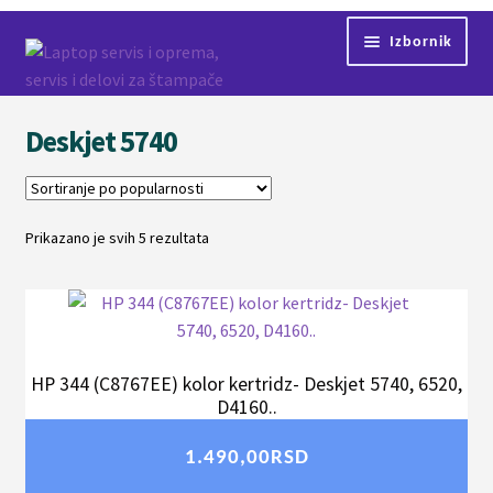
Preskoči
Skoči
Izbornik
na
na
navigaciju
sadržaj
Početna
Deskjet 5740
Servis
Kontakt
Prikazano je svih 5 rezultata
Sortirano
po
Shop
popularnosti
HP 344 (C8767EE) kolor kertridz- Deskjet 5740, 6520,
D4160..
1.490,00
RSD