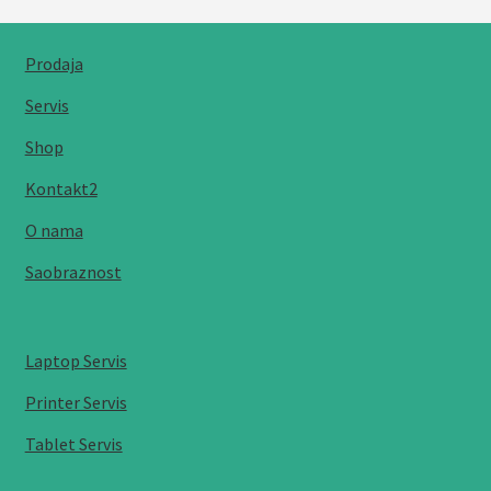
popularnosti
Prodaja
Servis
Shop
Kontakt2
O nama
Saobraznost
Laptop Servis
Printer Servis
Tablet Servis