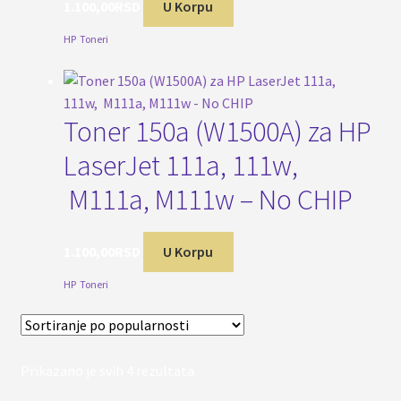
1.100,00
RSD
U Korpu
HP
,
Toneri
Toner 150a (W1500A) za HP
LaserJet 111a, 111w,
M111a, M111w – No CHIP
1.100,00
RSD
U Korpu
HP
,
Toneri
Sortirano
Prikazano je svih 4 rezultata
po