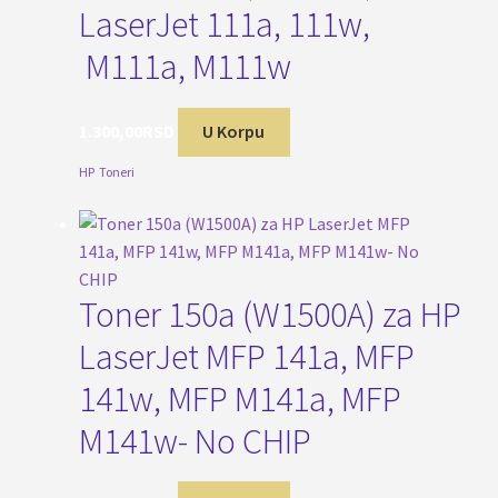
LaserJet 111a, 111w,
M111a, M111w
1.300,00
RSD
U Korpu
HP
,
Toneri
Toner 150a (W1500A) za HP
LaserJet MFP 141a, MFP
141w, MFP M141a, MFP
M141w- No CHIP