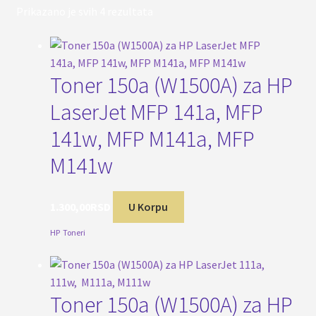
Sortirano
Prikazano je svih 4 rezultata
po
popularnosti
Toner 150a (W1500A) za HP
LaserJet MFP 141a, MFP
141w, MFP M141a, MFP
M141w
1.300,00
RSD
U Korpu
HP
,
Toneri
Toner 150a (W1500A) za HP