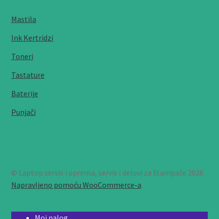
Mastila
Ink Kertridzi
Toneri
Tastature
Baterije
Punjači
© Laptop servis i oprema, servis i delovi za štampače 2026
Napravljeno pomoću WooCommerce-a
.
Moj nalog