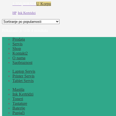
1.350,00
RSD
U Korpu
HP
,
Ink Kertridzi
Sortirano
Prikazano je svih 4 rezultata
po
Prodaja
popularnosti
Servis
Shop
Kontakt2
O nama
Saobraznost
Laptop Servis
Printer Servis
Tablet Servis
Mastila
Ink Kertridzi
Toneri
Tastature
Baterije
Punjači