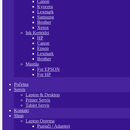
Canon
Kyocera
Lexmark
Samsung
Brother
Xerox
Ink Kertridzi
HP
Canon
Epson
Lexmark
Brother
Mastila
For EPSON
For HP
Početna
Servis
Laptop & Desktop
Printer Servis
Tablet Servis
Kontakt
Shop
Laptop Oprema
Punjači / Adapteri