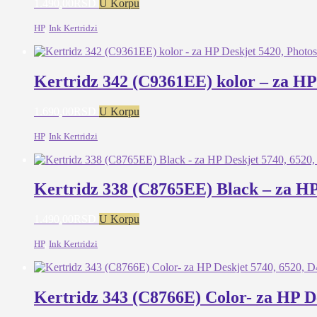
1.490,00
RSD
U Korpu
HP
,
Ink Kertridzi
Kertridz 342 (C9361EE) kolor – za HP
1.690,00
RSD
U Korpu
HP
,
Ink Kertridzi
Kertridz 338 (C8765EE) Black – za HP 
1.490,00
RSD
U Korpu
HP
,
Ink Kertridzi
Kertridz 343 (C8766E) Color- za HP De