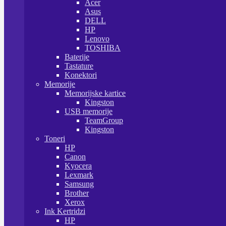
Acer
Asus
DELL
HP
Lenovo
TOSHIBA
Baterije
Tastature
Konektori
Memorije
Memorijske kartice
Kingston
USB memorije
TeamGroup
Kingston
Toneri
HP
Canon
Kyocera
Lexmark
Samsung
Brother
Xerox
Ink Kertridzi
HP