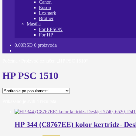
Canon
Epson
Lexmark
Brother
Mastila
For EPSON
For HP
0,00
RSD
0 proizvoda
Početna
/
Proizvod označen „HP PSC 1510“
HP PSC 1510
Sortirano
Prikazano je svih 4 rezultata
po
popularnosti
HP 344 (C8767EE) kolor kertridz- Desk