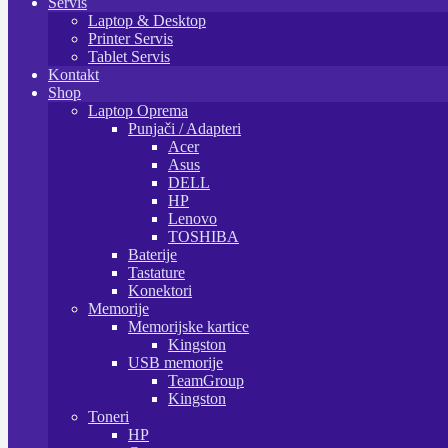
Servis
Laptop & Desktop
Printer Servis
Tablet Servis
Kontakt
Shop
Laptop Oprema
Punjači / Adapteri
Acer
Asus
DELL
HP
Lenovo
TOSHIBA
Baterije
Tastature
Konektori
Memorije
Memorijske kartice
Kingston
USB memorije
TeamGroup
Kingston
Toneri
HP