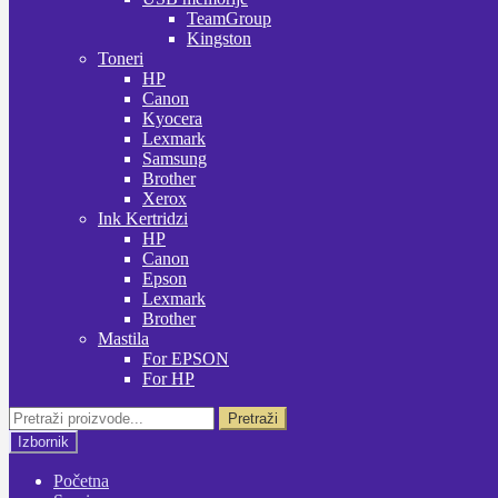
TeamGroup
Kingston
Toneri
HP
Canon
Kyocera
Lexmark
Samsung
Brother
Xerox
Ink Kertridzi
HP
Canon
Epson
Lexmark
Brother
Mastila
For EPSON
For HP
Pretraži:
Pretraži
Izbornik
Početna