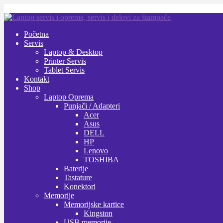
Preskoči
Skoči
na
na
Početna
navigaciju
sadržaj
Servis
Laptop & Desktop
Printer Servis
Tablet Servis
Kontakt
Shop
Laptop Oprema
Punjači / Adapteri
Acer
Asus
DELL
HP
Lenovo
TOSHIBA
Baterije
Tastature
Konektori
Memorije
Memorijske kartice
Kingston
USB memorije