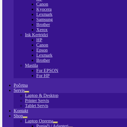
Canon
Kyocera
Lexmark
Samsung
Brother
Xerox
Ink Kertridzi
HP
Canon
Epson
Lexmark
Brother
Mastila
For EPSON
For HP
Početna
Servis
Proširi
Laptop & Desktop
podređeni
Printer Servis
izbornik
Tablet Servis
Kontakt
Shop
Proširi
Laptop Oprema
podređeni
Proširi
Punjači / Adapteri