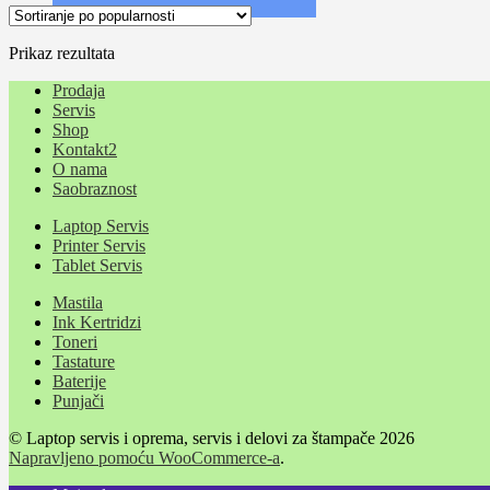
Prikaz rezultata
Prodaja
Servis
Shop
Kontakt2
O nama
Saobraznost
Laptop Servis
Printer Servis
Tablet Servis
Mastila
Ink Kertridzi
Toneri
Tastature
Baterije
Punjači
© Laptop servis i oprema, servis i delovi za štampače 2026
Napravljeno pomoću WooCommerce-a
.