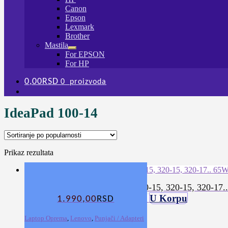
podređeni
Canon
izbornik
Epson
Lexmark
Brother
Mastila
Proširi
For EPSON
podređeni
For HP
izbornik
0,00
RSD
0 proizvoda
IdeaPad 100-14
Prikaz rezultata
Punjač za LENOVO IdeaPad 100-15, 320-15, 320-17.
U Korpu
1.990,00
RSD
Laptop Oprema
,
Lenovo
,
Punjači / Adapteri