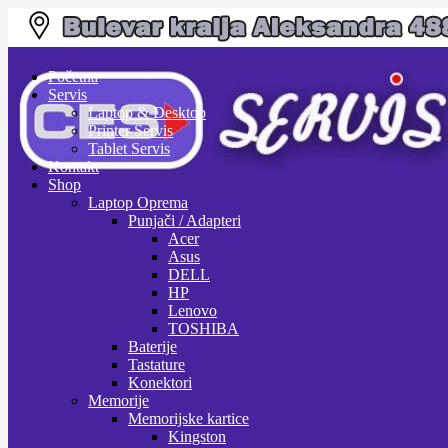
Preskoči
Skoči
na
na
Početna
navigaciju
sadržaj
Servis
Laptop & Desktop
Printer Servis
Tablet Servis
Kontakt
Shop
Laptop Oprema
Punjači / Adapteri
Acer
Asus
DELL
HP
Lenovo
TOSHIBA
Baterije
Tastature
Konektori
Memorije
Memorijske kartice
Kingston