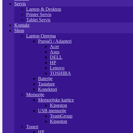
Servis
Laptop & Desktop
Printer Servis
Tablet Servis
Kontakt
Shop
Laptop Oprema
Punjači / Adapteri
Acer
Asus
DELL
HP
Lenovo
TOSHIBA
Baterije
Tastature
Konektori
Memorije
Memorijske kartice
Kingston
USB memorije
TeamGroup
Kingston
Toneri
HP