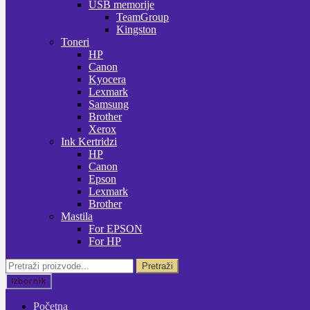
USB memorije
TeamGroup
Kingston
Toneri
HP
Canon
Kyocera
Lexmark
Samsung
Brother
Xerox
Ink Kertridzi
HP
Canon
Epson
Lexmark
Brother
Mastila
For EPSON
For HP
Pretraži:
Pretraži
Izbornik
Početna