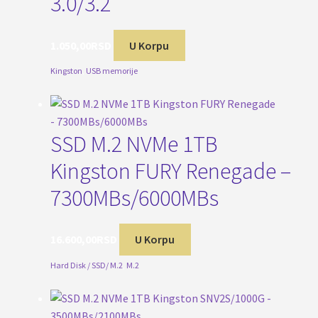
3.0/3.2
1.050,00
RSD
U Korpu
Kingston
,
USB memorije
SSD M.2 NVMe 1TB
Kingston FURY Renegade –
7300MBs/6000MBs
16.600,00
RSD
U Korpu
Hard Disk / SSD/ M.2
,
M.2