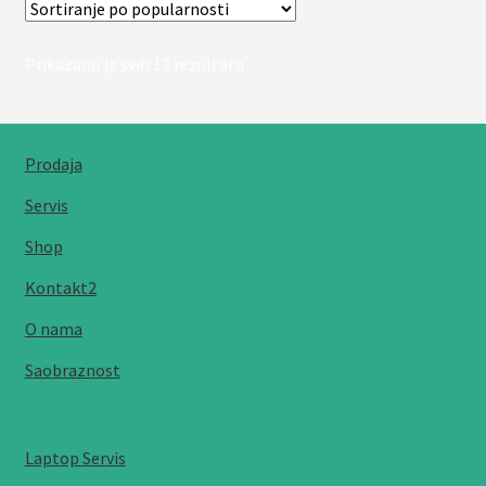
Sortirano
Prikazano je svih 12 rezultata
po
popularnosti
Prodaja
Servis
Shop
Kontakt2
O nama
Saobraznost
Laptop Servis