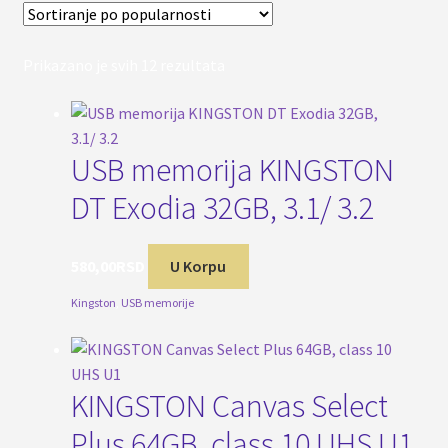
Sortirano
Prikazano je svih 12 rezultata
po
popularnosti
USB memorija KINGSTON
DT Exodia 32GB, 3.1/ 3.2
580,00
RSD
U Korpu
Kingston
,
USB memorije
KINGSTON Canvas Select
Plus 64GB, class 10 UHS U1