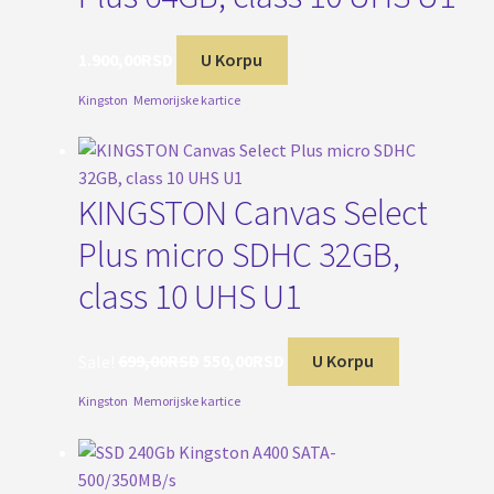
1.900,00
RSD
U Korpu
Kingston
,
Memorijske kartice
KINGSTON Canvas Select
Plus micro SDHC 32GB,
class 10 UHS U1
Originalna
Trenutna
Sale!
699,00
RSD
550,00
RSD
U Korpu
cena
cena
Kingston
,
Memorijske kartice
je
je:
bila:
550,00RSD.
699,00RSD.