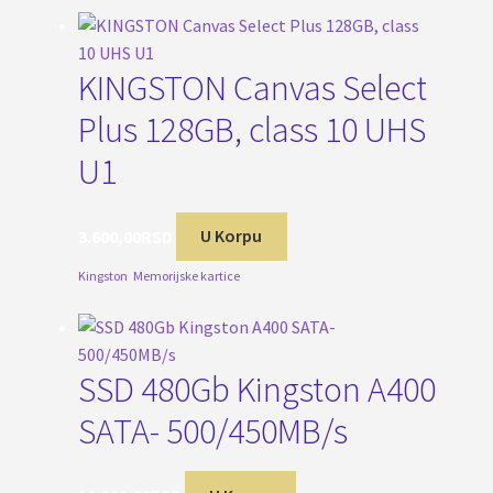
KINGSTON Canvas Select
Plus 128GB, class 10 UHS
U1
3.600,00
RSD
U Korpu
Kingston
,
Memorijske kartice
SSD 480Gb Kingston A400
SATA- 500/450MB/s