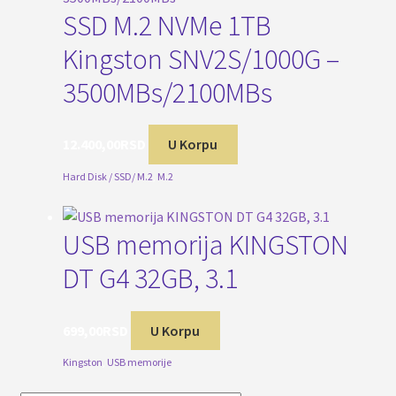
SSD M.2 NVMe 1TB
Kingston SNV2S/1000G –
3500MBs/2100MBs
12.400,00
RSD
U Korpu
Hard Disk / SSD/ M.2
,
M.2
USB memorija KINGSTON
DT G4 32GB, 3.1
699,00
RSD
U Korpu
Kingston
,
USB memorije