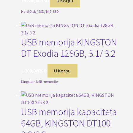
10.800,00
RSD
U Korpu
Hard Disk / SSD/ M.2
,
SSD
USB memorija KINGSTON
DT Exodia 128GB, 3.1/ 3.2
3.200,00
RSD
U Korpu
Kingston
,
USB memorije
USB memorija kapaciteta
64GB, KINGSTON DT100