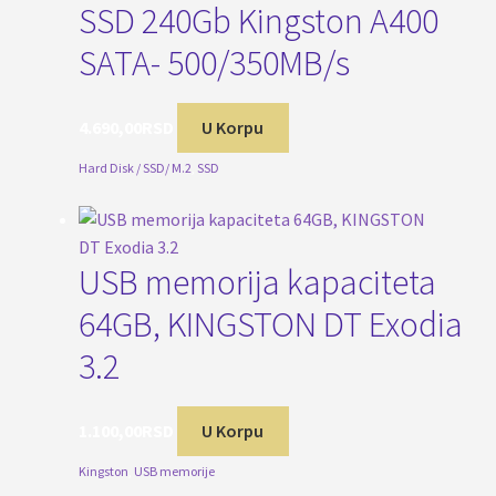
SSD 240Gb Kingston A400
SATA- 500/350MB/s
4.690,00
RSD
U Korpu
Hard Disk / SSD/ M.2
,
SSD
USB memorija kapaciteta
64GB, KINGSTON DT Exodia
3.2
1.100,00
RSD
U Korpu
Kingston
,
USB memorije