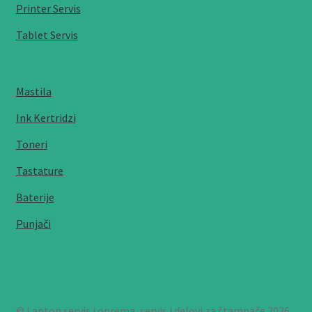
Printer Servis
Tablet Servis
Mastila
Ink Kertridzi
Toneri
Tastature
Baterije
Punjači
© Laptop servis i oprema, servis i delovi za štampače 2026