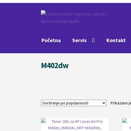
Preskoči
Skoči
na
na
navigaciju
sadržaj
Početna
Servis
Kontakt
M402dw
Prikazano je