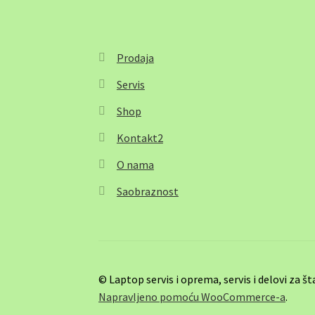
Prodaja
Servis
Shop
Kontakt2
O nama
Saobraznost
© Laptop servis i oprema, servis i delovi za 
Napravljeno pomoću WooCommerce-a
.