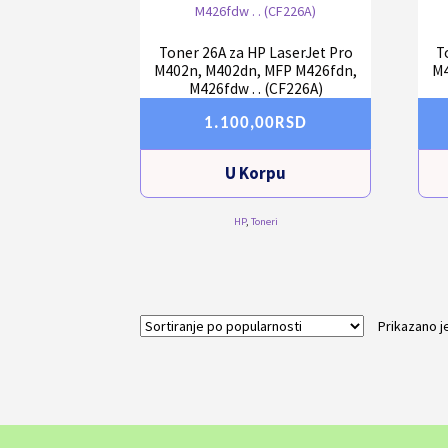
Toner 26A za HP LaserJet Pro
T
M402n, M402dn, MFP M426fdn,
M4
M426fdw . . (CF226A)
1.100,00
RSD
U Korpu
HP
,
Toneri
Prikazano je