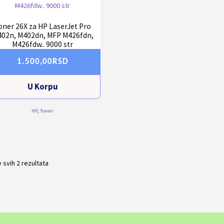
oner 26X za HP LaserJet Pro
02n, M402dn, MFP M426fdn,
M426fdw.. 9000 str
1.500,00
RSD
U Korpu
HP
,
Toneri
 svih 2 rezultata
Sortirano
po
popularnosti