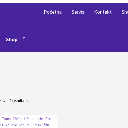
Početna
Servis
Kontakt
Sh
Shop
 svih 2 rezultata
Sortirano
po
popularnosti