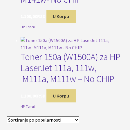
1.100,00
RSD
U Korpu
HP
,
Toneri
Toner 150a (W1500A) za HP
LaserJet 111a, 111w,
M111a, M111w – No CHIP
1.100,00
RSD
U Korpu
HP
,
Toneri