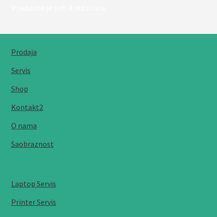
Sortirano
Prikazano je svih 4 rezultata
po
popularnosti
Prodaja
Servis
Shop
Kontakt2
O nama
Saobraznost
Laptop Servis
Printer Servis