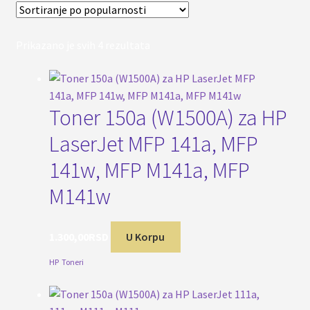
Sortirano
Prikazano je svih 4 rezultata
po
popularnosti
Toner 150a (W1500A) za HP
LaserJet MFP 141a, MFP
141w, MFP M141a, MFP
M141w
1.300,00
RSD
U Korpu
HP
,
Toneri