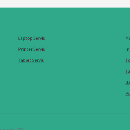
Laptop Servis
Ma
Printer Servis
In
Tablet Servis
To
Ta
Ba
Pu
štampače 2026