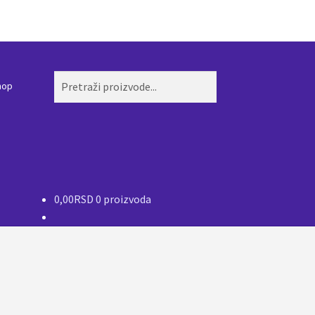
Pretraži:
Pretraži
hop
0,00
RSD
0 proizvoda