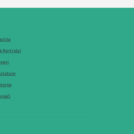
stila
k Kertridzi
neri
stature
terije
njači