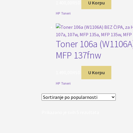
1.400,00
RSD
U Korpu
HP
,
Toneri
Toner 106a (W1106A)
MFP 137fnw
1.490,00
RSD
U Korpu
HP
,
Toneri
Sortirano
Prikazano je svih 5 rezultata
po
popularnosti