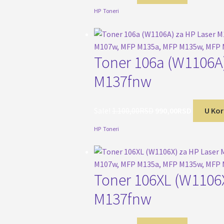
HP
,
Toneri
Toner 106a (W1106A
M137fnw
Originalna
Trenutna
Sale!
1.100,00
RSD
990,00
RSD
U Ko
cena
cena
HP
,
Toneri
je
je:
bila:
990,00RS
1.100,00RSD.
Toner 106XL (W1106
M137fnw