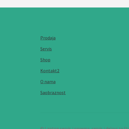
Prodaja
Servis
Shop
Kontakt2
O nama
Saobraznost
© Laptop servis i oprema, servis i delovi za 