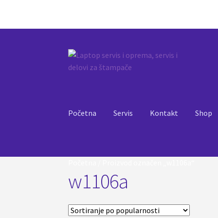
Preskoči
Skoči
na
na
navigaciju
sadržaj
Početna
Servis
Kontakt
Shop
Početna
/
Proizvod označen „w1106a“
w1106a