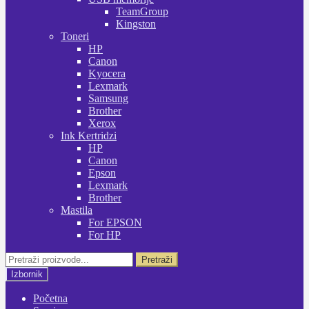
TeamGroup
Kingston
Toneri
HP
Canon
Kyocera
Lexmark
Samsung
Brother
Xerox
Ink Kertridzi
HP
Canon
Epson
Lexmark
Brother
Mastila
For EPSON
For HP
Pretraži:
Pretraži
Izbornik
Početna