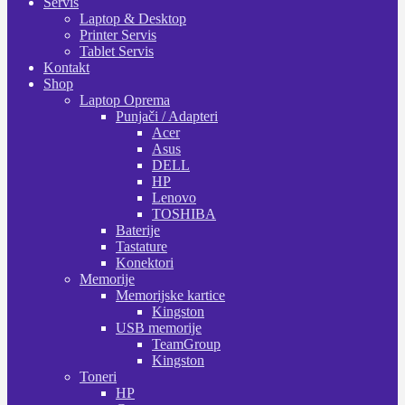
Servis
Laptop & Desktop
Printer Servis
Tablet Servis
Kontakt
Shop
Laptop Oprema
Punjači / Adapteri
Acer
Asus
DELL
HP
Lenovo
TOSHIBA
Baterije
Tastature
Konektori
Memorije
Memorijske kartice
Kingston
USB memorije
TeamGroup
Kingston
Toneri
HP