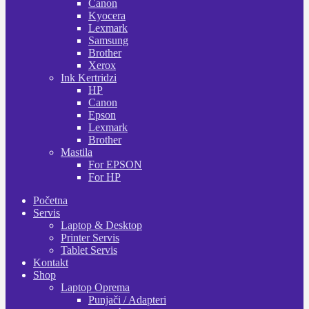
Canon
Kyocera
Lexmark
Samsung
Brother
Xerox
Ink Kertridzi
HP
Canon
Epson
Lexmark
Brother
Mastila
For EPSON
For HP
Početna
Servis
Laptop & Desktop
Printer Servis
Tablet Servis
Kontakt
Shop
Laptop Oprema
Punjači / Adapteri