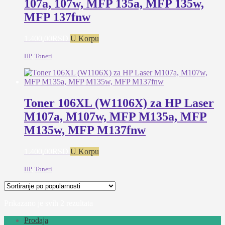
107a, 107w, MFP 135a, MFP 135w,
MFP 137fnw
1.400,00
RSD
U Korpu
HP
,
Toneri
Toner 106XL (W1106X) za HP Laser
M107a, M107w, MFP M135a, MFP
M135w, MFP M137fnw
1.400,00
RSD
U Korpu
HP
,
Toneri
Sortirano
Prikazano je svih 2 rezultata
po
Prodaja
popularnosti