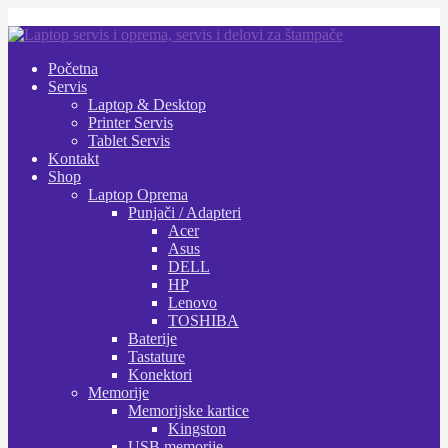
Preskoči
Skoči
na
na
Početna
navigaciju
sadržaj
Servis
Laptop & Desktop
Printer Servis
Tablet Servis
Kontakt
Shop
Laptop Oprema
Punjači / Adapteri
Acer
Asus
DELL
HP
Lenovo
TOSHIBA
Baterije
Tastature
Konektori
Memorije
Memorijske kartice
Kingston
USB memorije