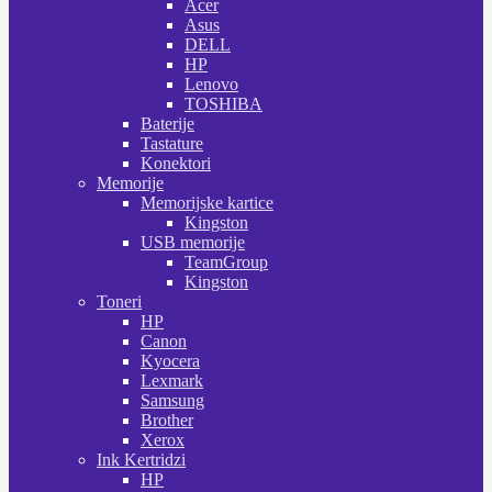
Acer
Asus
DELL
HP
Lenovo
TOSHIBA
Baterije
Tastature
Konektori
Memorije
Memorijske kartice
Kingston
USB memorije
TeamGroup
Kingston
Toneri
HP
Canon
Kyocera
Lexmark
Samsung
Brother
Xerox
Ink Kertridzi
HP