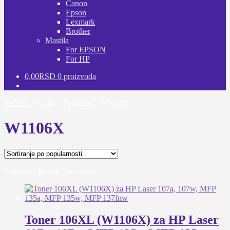
Canon
Epson
Lexmark
Brother
Mastila
For EPSON
For HP
0,00
RSD
0 proizvoda
Početna
/
Proizvod označen „W1106X“
W1106X
Sortirano
Prikazano je svih 2 rezultata
po
popularnosti
Toner 106XL (W1106X) za HP Laser