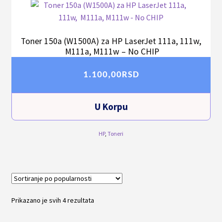
Toner 150a (W1500A) za HP LaserJet 111a, 111w,
M111a, M111w – No CHIP
1.100,00
RSD
U Korpu
HP
,
Toneri
Prikazano je svih 4 rezultata
Sortirano
po
popularnosti