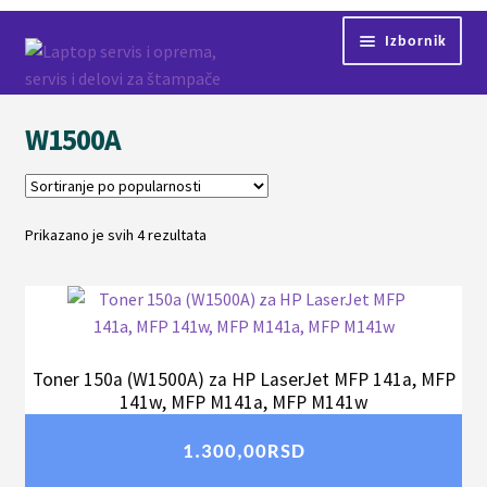
Preskoči
Skoči
Izbornik
na
na
navigaciju
sadržaj
Početna
W1500A
Proširi
Servis
podređ
izborni
Kontakt
Prikazano je svih 4 rezultata
Sortirano
po
Proširi
Shop
popularnosti
podređ
izborni
Toner 150a (W1500A) za HP LaserJet MFP 141a, MFP
141w, MFP M141a, MFP M141w
1.300,00
RSD