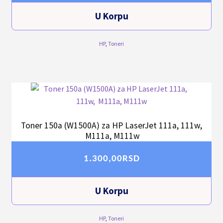
U Korpu
HP
,
Toneri
Toner 150a (W1500A) za HP LaserJet 111a, 111w,
M111a, M111w
1.300,00
RSD
U Korpu
HP
,
Toneri