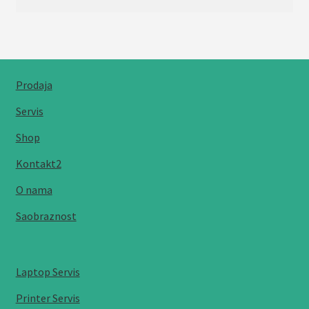
Prodaja
Servis
Shop
Kontakt2
O nama
Saobraznost
Laptop Servis
Printer Servis