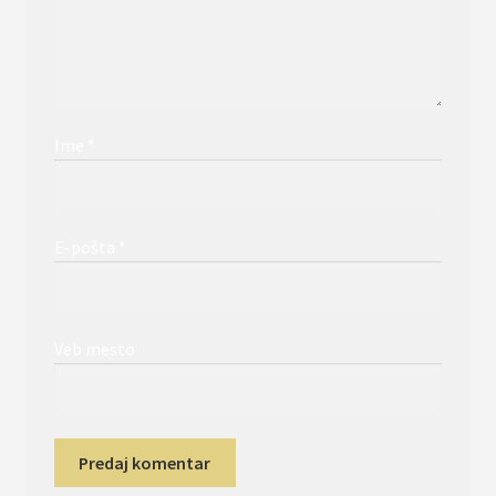
Ime
*
E-pošta
*
Veb mesto