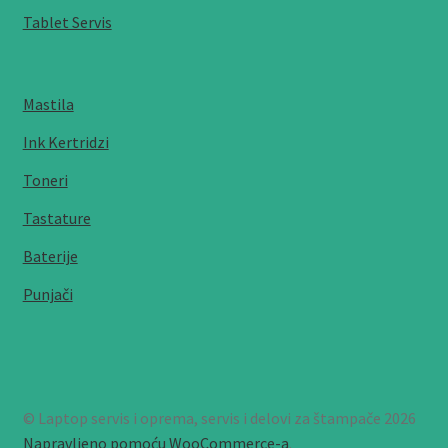
Tablet Servis
Mastila
Ink Kertridzi
Toneri
Tastature
Baterije
Punjači
© Laptop servis i oprema, servis i delovi za štampače 2026
Napravljeno pomoću WooCommerce-a
.