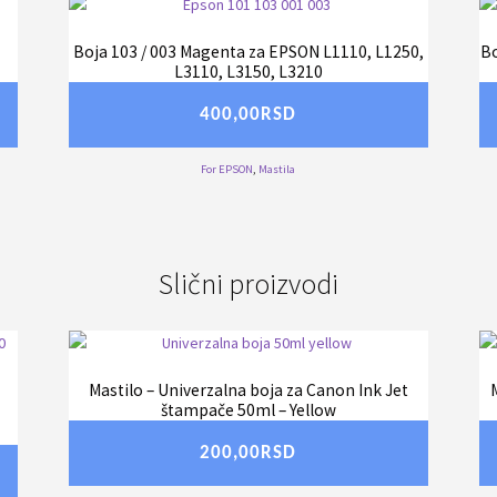
Boja 103 / 003 Magenta za EPSON L1110, L1250,
Bo
L3110, L3150, L3210
400,00
RSD
For EPSON
,
Mastila
Slični proizvodi
Mastilo – Univerzalna boja za Canon Ink Jet
štampače 50ml – Yellow
200,00
RSD