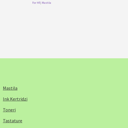
For HP
,
Mastila
Mastila
Ink Kertridzi
Toneri
Tastature