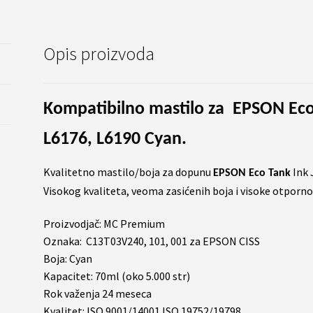
L6190
količina
Opis proizvoda
Kompatibilno mastilo za EPSON Eco
L6176, L6190 Cyan.
Kvalitetno mastilo/boja za dopunu
Ink 
EPSON Eco Tank
Visokog kvaliteta, veoma zasićenih boja i visoke otporno
Proizvodjač: MC Premium
Oznaka: C13T03V240, 101, 001 za EPSON CISS
Boja: Cyan
Kapacitet: 70ml (oko 5.000 str)
Rok važenja 24 meseca
Kvalitet: ISO 9001/14001 ISO 19752/19798