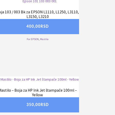
ja 103 / 003 Bk za EPSON L1110, L1250, L3110,
L3150, L3210
400,00
RSD
For EPSON
,
Mastila
Mastilo – Boja za HP Ink Jet štampače 100ml –
Yellow
350,00
RSD