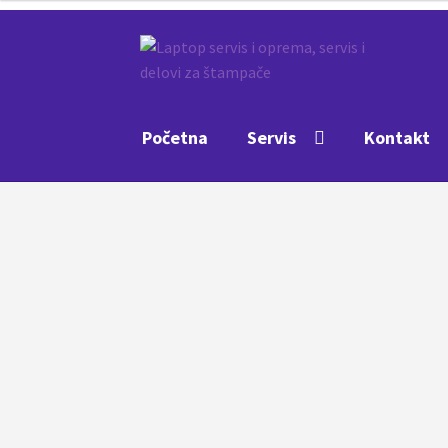
Preskoči
Skoči
na
na
navigaciju
sadržaj
Početna
Servis
Kontakt