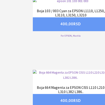
Boja 103 / 003 Cyan za EPSON L1110, L1250,
L3110, L3150, L3210
400,00
RSD
For EPSON
,
Mastila
Boja 664 Magenta za EPSON CISS L110 L210
L310 L382 L386..
400,00
RSD