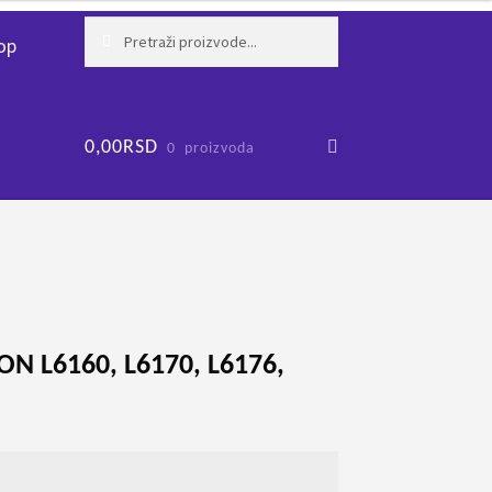
Pretraži:
Pretraži
op
0,00
RSD
0 proizvoda
ON L6160, L6170, L6176,