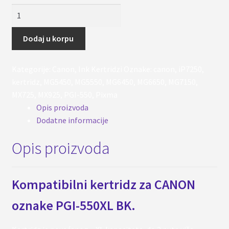
Kertridz
PGI-
550
Dodaj u korpu
XL
-
Kategorije:
Canon
,
Ink Kertridzi
Oznake:
canon
,
iP7250
,
za
kertridz
,
MG5450
,
MG5550
,
MG6450
,
MG6650
,
MG7150
,
CANON
MX725
,
MX925
,
PGI-550
,
Pixma
iP7250,
Opis proizvoda
MG5450,
Dodatne informacije
MG5550..
količina
Opis proizvoda
Kompatibilni kertridz za CANON
oznake PGI-550XL BK.