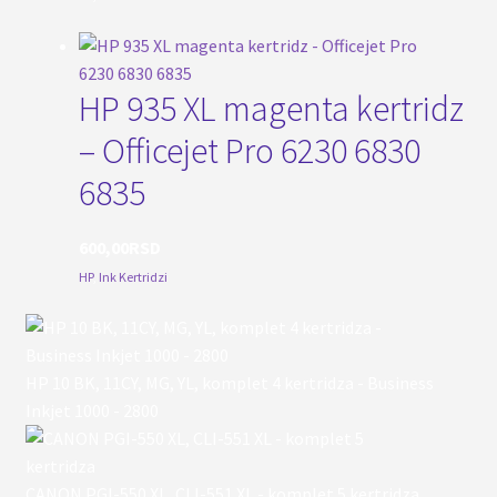
HP 935 XL magenta kertridz
– Officejet Pro 6230 6830
6835
600,00
RSD
HP
,
Ink Kertridzi
HP 10 BK, 11CY, MG, YL, komplet 4 kertridza - Business
Inkjet 1000 - 2800
CANON PGI-550 XL, CLI-551 XL - komplet 5 kertridza