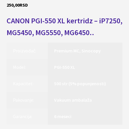
250,00
RSD
CANON PGI-550 XL kertridz – iP7250,
MG5450, MG5550, MG6450..
Proizvođač:
Premium MC, Sinocopy
Model:
PGI-550 XL
Kapacitet:
500 str (5% popunjenosti)
Pakovanje:
Vakuum ambalaža
Garancija:
6 meseci