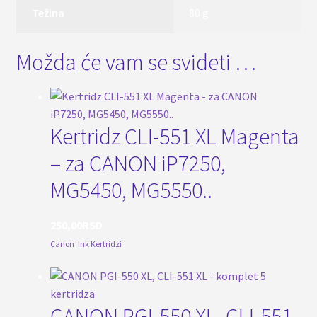
Težina
80 g
Možda će vam se svideti …
Kertridz CLI-551 XL Magenta
– za CANON iP7250,
MG5450, MG5550..
250,00
RSD
Canon
,
Ink Kertridzi
CANON PGI-550 XL, CLI-551