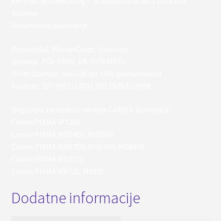
Kertridz je povećanog – XL kapaciteta, do 2 puta više
štampe.
Vakumirano pakovanje.
Prozvodjač: MasterColor, Sinocopy
Oznaka:. PGI-550XL BK (CC641EE)
Obim štampe: oko 500 str. (5% pokrivenosti)
Kvalitet: ISO 9001/14001 ISO 19752/19798
Odgovara za sledeće modele CANON štampača:
Canon PIXMA iP7250
Canon PIXMA MG5450, MG5550
Canon PIXMA MG6350, MG6450, MG6650
Canon PIXMA MG7150
Canon PIXMA MX725, MX925
Dodatne informacije