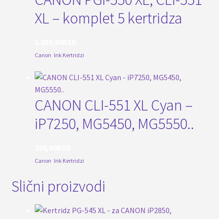
XL – komplet 5 kertridza
1.250,00
RSD
Canon
,
Ink Kertridzi
CANON CLI-551 XL Cyan –
iP7250, MG5450, MG5550..
250,00
RSD
Canon
,
Ink Kertridzi
Slični proizvodi