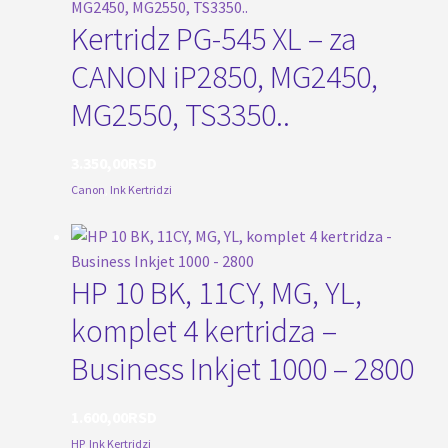
Kertridz PG-545 XL – za
CANON iP2850, MG2450,
MG2550, TS3350..
3.350,00
RSD
Canon
,
Ink Kertridzi
HP 10 BK, 11CY, MG, YL,
komplet 4 kertridza –
Business Inkjet 1000 – 2800
1.600,00
RSD
HP
,
Ink Kertridzi