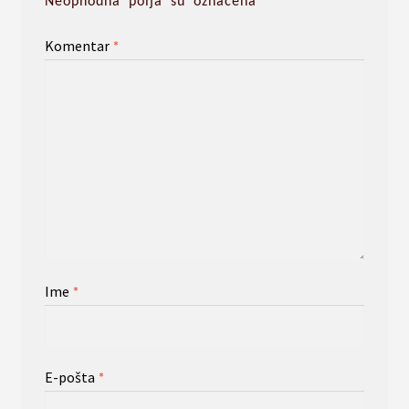
Neophodna polja su označena
*
Komentar
*
Ime
*
E-pošta
*