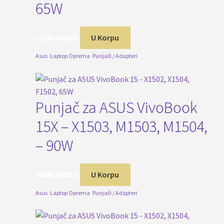
65W
1.790,00
RSD
U Korpu
Asus
,
Laptop Oprema
,
Punjači / Adapteri
Punjač za ASUS VivoBook
15X – X1503, M1503, M1504,
– 90W
2.690,00
RSD
U Korpu
Asus
,
Laptop Oprema
,
Punjači / Adapteri