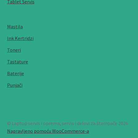
Tablet Servis
Mastila
Ink Kertridzi
Toneri
Tastature
Baterije
Punjači
© Laptop servis i oprema, servis i delovi za štampače 2026
Napravljeno pomoću WooCommerce-a
.