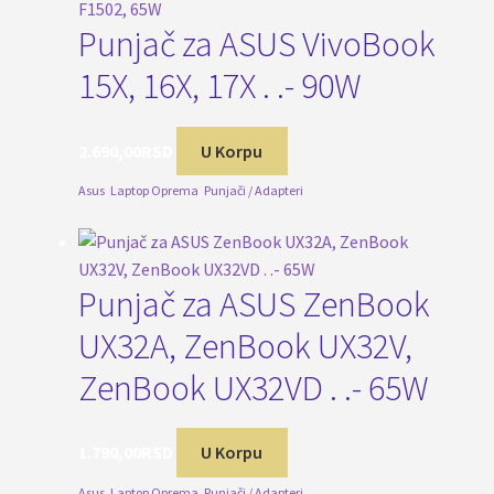
Punjač za ASUS VivoBook
15X, 16X, 17X . .- 90W
2.690,00
RSD
U Korpu
Asus
,
Laptop Oprema
,
Punjači / Adapteri
Punjač za ASUS ZenBook
UX32A, ZenBook UX32V,
ZenBook UX32VD . .- 65W
1.790,00
RSD
U Korpu
Asus
,
Laptop Oprema
,
Punjači / Adapteri