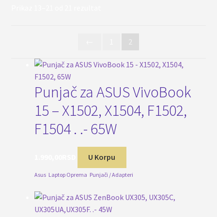
Sortirano
Prikaz 13–21 od 21 rezultat
po
popularnosti
←
1
2
Punjač za ASUS VivoBook
15 – X1502, X1504, F1502,
F1504 . .- 65W
1.990,00
RSD
U Korpu
Asus
,
Laptop Oprema
,
Punjači / Adapteri