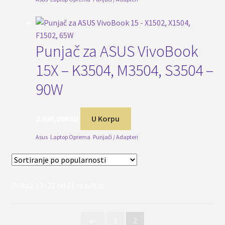
Punjač za ASUS VivoBook
15X – K3504, M3504, S3504 –
90W
2.690,00
RSD
U Korpu
Asus
,
Laptop Oprema
,
Punjači / Adapteri
Sortirano
Prikaz 13–21 od 21 rezultat
po
popularnosti
←
1
2