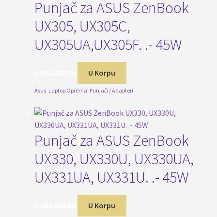
Punjač za ASUS ZenBook
UX305, UX305C,
UX305UA,UX305F. .- 45W
1.490,00
RSD
U Korpu
Asus
,
Laptop Oprema
,
Punjači / Adapteri
Punjač za ASUS ZenBook
UX330, UX330U, UX330UA,
UX331UA, UX331U. .- 45W
1.490,00
RSD
U Korpu