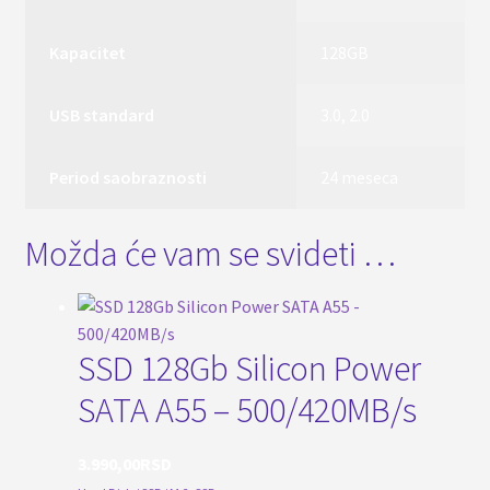
Kapacitet
128GB
USB standard
3.0, 2.0
Period saobraznosti
24 meseca
Možda će vam se svideti …
SSD 128Gb Silicon Power
SATA A55 – 500/420MB/s
3.990,00
RSD