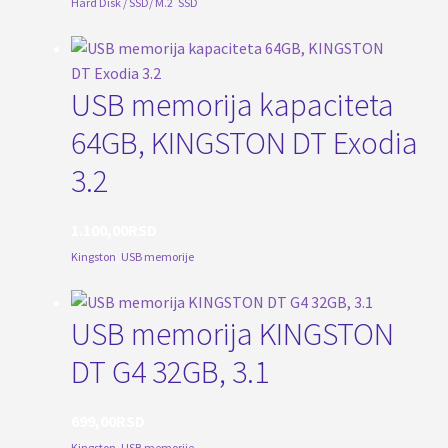
Hard Disk / SSD/ M.2
,
SSD
USB memorija kapaciteta
64GB, KINGSTON DT Exodia
3.2
1.100,00
RSD
Kingston
,
USB memorije
USB memorija KINGSTON
DT G4 32GB, 3.1
699,00
RSD
Kingston
,
USB memorije