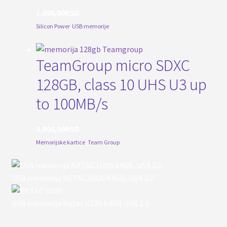
1.050,00
RSD
Silicon Power
,
USB memorije
TeamGroup micro SDXC
128GB, class 10 UHS U3 up
to 100MB/s
2.800,00
RSD
Memorijske kartice
,
Team Group
USB memorija NETAC U326 64GB, USB 2.0
USB memorija Netac U185 64GB USB 2.0