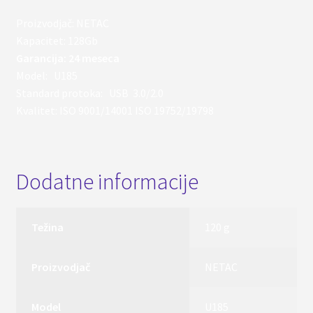
Proizvodjač: NETAC
Kapacitet: 128Gb
Garancija: 24 meseca
Model: U185
Standard protoka: USB 3.0/2.0
Kvalitet: ISO 9001/14001 ISO 19752/19798
Dodatne informacije
Težina
120 g
Proizvodjač
NETAC
Model
U185