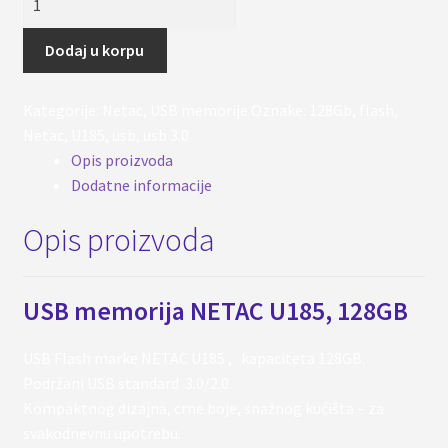
memorija
NETAC
Dodaj u korpu
U185
128GB,
Kategorije:
Netac
,
USB memorije
Oznake:
128Gb
,
flash
,
USB
Netac
,
U185
,
usb
,
usb 3.0
3.0
Opis proizvoda
količina
Dodatne informacije
Opis proizvoda
USB memorija NETAC U185, 128GB
USB Flash marke NETAC U185 , kapaciteta 128GB.
Podržani USB standard 3.0/2.0.
Kompaktnog dizajna, crne boje, snažnog kućišta – za
svakodnevnu upotrebu.