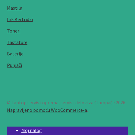
Mastila
Ink Kertridzi
Toneri
Tastature
Baterije
Punjači
© Laptop servis i oprema, servis i delovi za štampače 2026
Napravljeno pomoću WooCommerce-a
.
Moj nalog