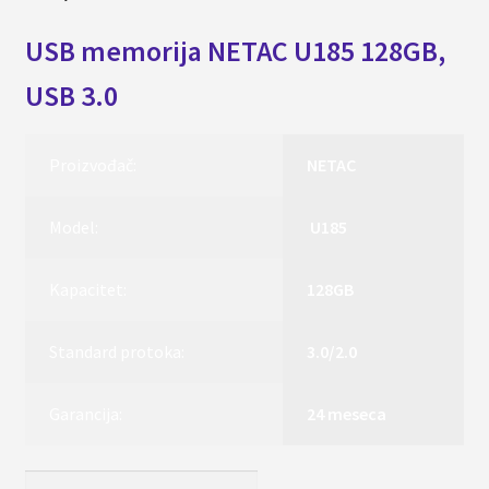
USB memorija NETAC U185 128GB,
USB 3.0
Proizvođač:
NETAC
Model:
U185
Kapacitet:
128GB
Standard protoka:
3.0/2.0
Garancija:
24 meseca
USB