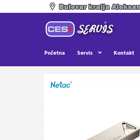
Preskoči
Skoči
na
na
navigaciju
sadržaj
Početna
Servis
Kontakt