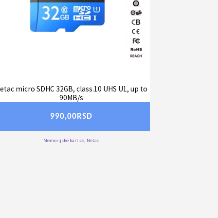
etac micro SDHC 32GB, class.10 UHS U1, up to
90MB/s
990,00
RSD
Memorijske kartice
,
Netac