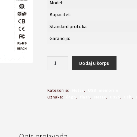
Model:
Kapacitet:
Standard protoka:
Garancija:
USB
Dodaj u korpu
memorija
NETAC
U326
64GB,
Kategorije:
Netac
,
USB memorije
USB
Oznake:
64gb
,
flash
,
Netac
,
u326
,
usb
,
2.0
količina
Opis proizvoda