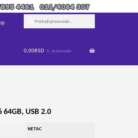
Pretraži:
Pretraži
op
0,00
RSD
0 proizvoda
 64GB, USB 2.0
NETAC