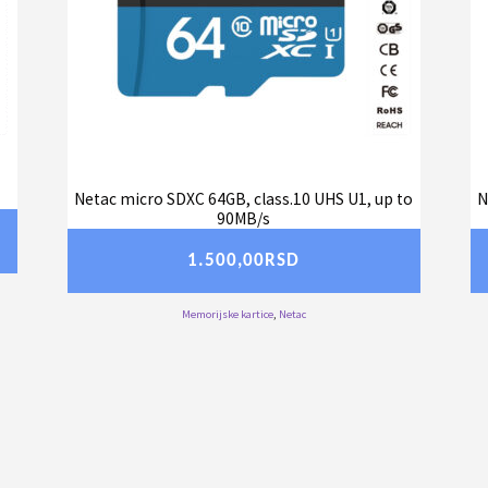
Netac micro SDXC 64GB, class.10 UHS U1, up to
N
90MB/s
1.500,00
RSD
Memorijske kartice
,
Netac