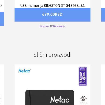
1/
USB memorija KINGSTON DT G4 32GB, 3.1
699,00
RSD
Kingston
,
USB memorije
Slični proizvodi