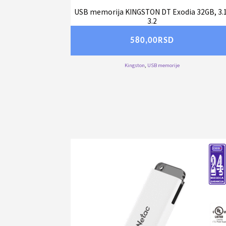
USB memorija KINGSTON DT Exodia 32GB, 3.
3.2
580,00
RSD
Kingston
,
USB memorije