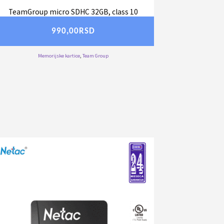
TeamGroup micro SDHC 32GB, class 10
990,00
RSD
Memorijske kartice
,
Team Group