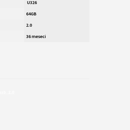
U326
64GB
2.0
36 meseci
usb 2.0