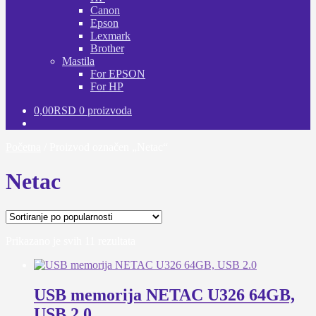
Canon
Epson
Lexmark
Brother
Mastila
For EPSON
For HP
0,00
RSD
0 proizvoda
Početna
/
Proizvod označen „Netac“
Netac
Sortirano
Prikazano je svih 11 rezultata
po
popularnosti
USB memorija NETAC U326 64GB,
USB 2.0