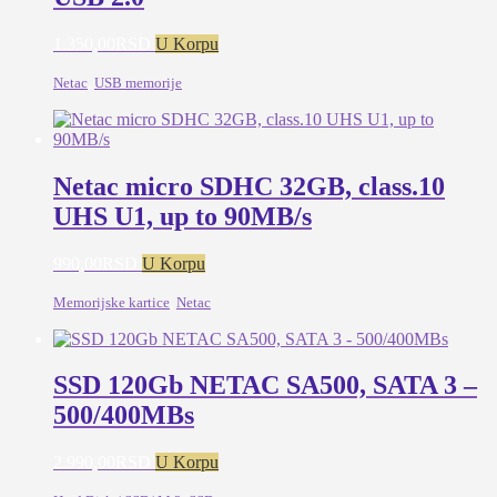
1.350,00
RSD
U Korpu
Netac
,
USB memorije
Netac micro SDHC 32GB, class.10
UHS U1, up to 90MB/s
990,00
RSD
U Korpu
Memorijske kartice
,
Netac
SSD 120Gb NETAC SA500, SATA 3 –
500/400MBs
2.990,00
RSD
U Korpu