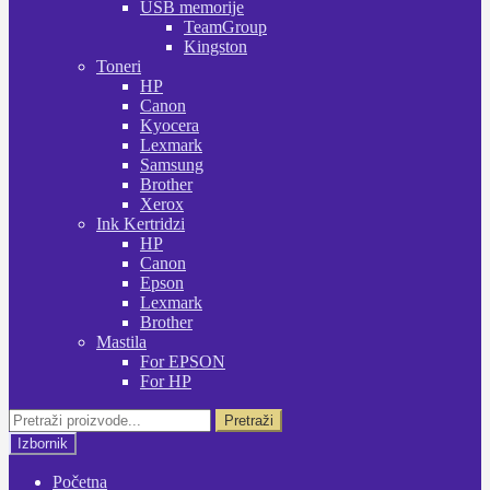
USB memorije
TeamGroup
Kingston
Toneri
HP
Canon
Kyocera
Lexmark
Samsung
Brother
Xerox
Ink Kertridzi
HP
Canon
Epson
Lexmark
Brother
Mastila
For EPSON
For HP
Pretraži:
Pretraži
Izbornik
Početna