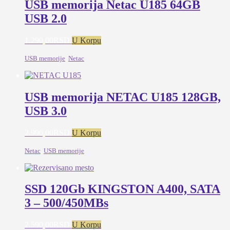
USB memorija Netac U185 64GB
USB 2.0
1.290,00
RSD
U Korpu
USB memorije
,
Netac
USB memorija NETAC U185 128GB,
USB 3.0
2.990,00
RSD
U Korpu
Netac
,
USB memorije
SSD 120Gb KINGSTON A400, SATA
3 – 500/450MBs
2.590,00
RSD
U Korpu