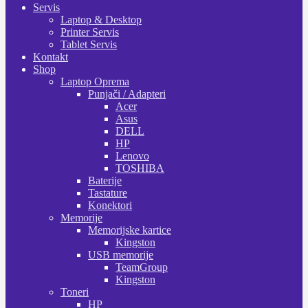
Servis
Laptop & Desktop
Printer Servis
Tablet Servis
Kontakt
Shop
Laptop Oprema
Punjači / Adapteri
Acer
Asus
DELL
HP
Lenovo
TOSHIBA
Baterije
Tastature
Konektori
Memorije
Memorijske kartice
Kingston
USB memorije
TeamGroup
Kingston
Toneri
HP