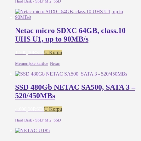
Hard Disk / SSD/ M.2
,
SSD
Netac micro SDXC 64GB, class.10
UHS U1, up to 90MB/s
1.500,00
RSD
U Korpu
Memorijske kartice
,
Netac
SSD 480Gb NETAC SA500, SATA 3 –
520/450MBs
4.600,00
RSD
U Korpu
Hard Disk / SSD/ M.2
,
SSD