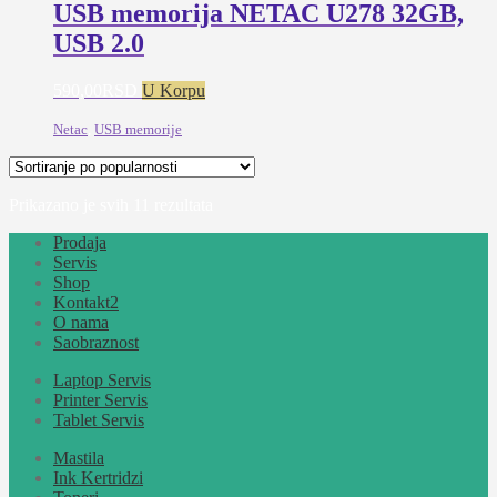
USB memorija NETAC U278 32GB,
USB 2.0
590,00
RSD
U Korpu
Netac
,
USB memorije
Sortirano
Prikazano je svih 11 rezultata
po
Prodaja
popularnosti
Servis
Shop
Kontakt2
O nama
Saobraznost
Laptop Servis
Printer Servis
Tablet Servis
Mastila
Ink Kertridzi