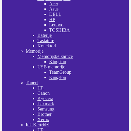
Acer
Asus
DELL
HP
Lenovo
TOSHIBA
Baterije
Tastature
Konektori
Memorije
Memorijske kartice
Kingston
USB memorije
TeamGroup
Kingston
Toneri
HP
Canon
Kyocera
Lexmark
Samsung
Brother
Xerox
Ink Kertridzi
HP