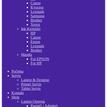
Canon
Kyocera
Lexmark
Samsung
Brother
Xerox
Ink Kertridzi
HP
Canon
Epson
Lexmark
Brother
Mastila
For EPSON
For HP
Početna
Servis
Laptop & Desktop
Printer Servis
Tablet Servis
Kontakt
Shop
Laptop Oprema
Punjači / Adapteri